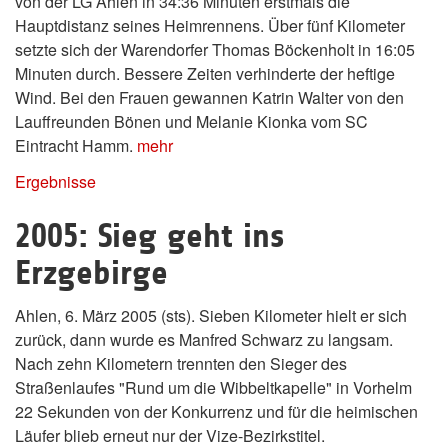
von der LG Ahlen in 34:36 Minuten erstmals die
Hauptdistanz seines Heimrennens. Über fünf Kilometer
setzte sich der Warendorfer Thomas Böckenholt in 16:05
Minuten durch. Bessere Zeiten verhinderte der heftige
Wind. Bei den Frauen gewannen Katrin Walter von den
Lauffreunden Bönen und Melanie Kionka vom SC
Eintracht Hamm.
mehr
Ergebnisse
2005: Sieg geht ins
Erzgebirge
Ahlen, 6. März 2005 (sts). Sieben Kilometer hielt er sich
zurück, dann wurde es Manfred Schwarz zu langsam.
Nach zehn Kilometern trennten den Sieger des
Straßenlaufes "Rund um die Wibbeltkapelle" in Vorhelm
22 Sekunden von der Konkurrenz und für die heimischen
Läufer blieb erneut nur der Vize-Bezirkstitel.