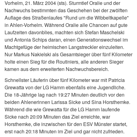
Vorhelm, 21. März 2004 (sts). Sturmtief Oralie und der
Nachwuchs bestimmten das Geschehen bei der zwölften
Auflage des Straßenlaufes "Rund um die Wibbeltkapelle"
in Ahlen-Vorhelm. Während Oralie alle Chancen auf gute
Laufzeiten davonblies, machten sich Stefan Maschelski
und Antonia Schips daran, einen Generationswechsel im
Machtgefüge der heimischen Langstreckler einzuleiten.
Nur Markus Nakielski als Gesamtsieger über fünf Kilometer
holte einen Sieg für die Routiniers, alle anderen Sieger
kamen aus dem erweiterten Nachwuchsbereich.
Schnellster Läuferin über fünf Kilometer war mit Patricia
Grewatta von der LG Hamm ebenfalls eine Jugendliche.
Die 18-Jährige lag nach 19:27 Minuten deutlich vor den
beiden Ahlenerinnen Larissa Sicke und Sina Horsthemke.
Während die wie Grewatta für die LG Hamm laufende
Sicke nach 20:09 Minuten das Ziel erreichte, war
Horsthemke, die inzwischen für den ESV Münster startet,
erst nach 20:18 Minuten im Ziel und gar nicht zufrieden.