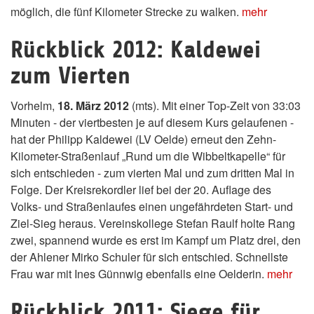
möglich, die fünf Kilometer Strecke zu walken.
mehr
Rückblick 2012: Kaldewei
zum Vierten
Vorhelm,
18. März 2012
(mts). Mit einer Top-Zeit von 33:03
Minuten - der viertbesten je auf diesem Kurs gelaufenen -
hat der Philipp Kaldewei (LV Oelde) erneut den Zehn-
Kilometer-Straßenlauf „Rund um die Wibbeltkapelle“ für
sich entschieden - zum vierten Mal und zum dritten Mal in
Folge. Der Kreisrekordler lief bei der 20. Auflage des
Volks- und Straßenlaufes einen ungefährdeten Start- und
Ziel-Sieg heraus. Vereinskollege Stefan Raulf holte Rang
zwei, spannend wurde es erst im Kampf um Platz drei, den
der Ahlener Mirko Schuler für sich entschied. Schnellste
Frau war mit Ines Günnwig ebenfalls eine Oelderin.
mehr
Rückblick 2011: Siege für