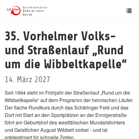
Skip
Tog
to
nav
main
content
35. Vorhelmer Volks-
und Straßenlauf „Rund
um die Wibbeltkapelle“
14. März 2027
Seit 1994 steht im Frühjahr der Straßenlauf „Rund um die
Wibbeltkapelle“ auf dem Programm der heimischen Läufer.
Der flache Rundkurs durch das Schäringer Feld und das
Dorf mit Start an den Sportplätzen an der Ennigerstraße
führt am Geburtshof des westfälischen Mundartdichters
und Geistlichen August Wibbelt vorbei - und ist
prädestiniert für schnelle Zeiten.