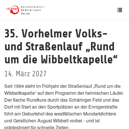
Skip
Tog
to
nav
main
content
35. Vorhelmer Volks-
und Straßenlauf „Rund
um die Wibbeltkapelle“
14. März 2027
Seit 1994 steht im Frühjahr der Straßenlauf „Rund um die
Wibbeltkapelle“ auf dem Programm der heimischen Läufer.
Der flache Rundkurs durch das Schäringer Feld und das
Dorf mit Start an den Sportplätzen an der Ennigerstraße
führt am Geburtshof des westfälischen Mundartdichters
und Geistlichen August Wibbelt vorbei - und ist
prädestiniert für schnelle Zeiten.