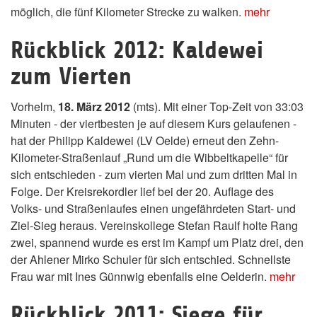
möglich, die fünf Kilometer Strecke zu walken.
mehr
Rückblick 2012: Kaldewei
zum Vierten
Vorhelm,
18. März 2012
(mts). Mit einer Top-Zeit von 33:03
Minuten - der viertbesten je auf diesem Kurs gelaufenen -
hat der Philipp Kaldewei (LV Oelde) erneut den Zehn-
Kilometer-Straßenlauf „Rund um die Wibbeltkapelle“ für
sich entschieden - zum vierten Mal und zum dritten Mal in
Folge. Der Kreisrekordler lief bei der 20. Auflage des
Volks- und Straßenlaufes einen ungefährdeten Start- und
Ziel-Sieg heraus. Vereinskollege Stefan Raulf holte Rang
zwei, spannend wurde es erst im Kampf um Platz drei, den
der Ahlener Mirko Schuler für sich entschied. Schnellste
Frau war mit Ines Günnwig ebenfalls eine Oelderin.
mehr
Rückblick 2011: Siege für