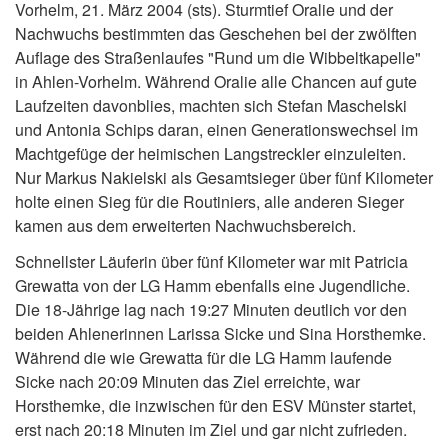
Vorhelm, 21. März 2004 (sts). Sturmtief Oralie und der
Nachwuchs bestimmten das Geschehen bei der zwölften
Auflage des Straßenlaufes "Rund um die Wibbeltkapelle"
in Ahlen-Vorhelm. Während Oralie alle Chancen auf gute
Laufzeiten davonblies, machten sich Stefan Maschelski
und Antonia Schips daran, einen Generationswechsel im
Machtgefüge der heimischen Langstreckler einzuleiten.
Nur Markus Nakielski als Gesamtsieger über fünf Kilometer
holte einen Sieg für die Routiniers, alle anderen Sieger
kamen aus dem erweiterten Nachwuchsbereich.
Schnellster Läuferin über fünf Kilometer war mit Patricia
Grewatta von der LG Hamm ebenfalls eine Jugendliche.
Die 18-Jährige lag nach 19:27 Minuten deutlich vor den
beiden Ahlenerinnen Larissa Sicke und Sina Horsthemke.
Während die wie Grewatta für die LG Hamm laufende
Sicke nach 20:09 Minuten das Ziel erreichte, war
Horsthemke, die inzwischen für den ESV Münster startet,
erst nach 20:18 Minuten im Ziel und gar nicht zufrieden.