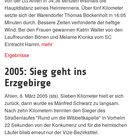
von der LG Ahlen in 34:36 Minuten erstmals die
Hauptdistanz seines Heimrennens. Über fünf Kilometer
setzte sich der Warendorfer Thomas Böckenholt in 16:05
Minuten durch. Bessere Zeiten verhinderte der heftige
Wind. Bei den Frauen gewannen Katrin Walter von den
Lauffreunden Bönen und Melanie Kionka vom SC
Eintracht Hamm.
mehr
Ergebnisse
2005: Sieg geht ins
Erzgebirge
Ahlen, 6. März 2005 (sts). Sieben Kilometer hielt er sich
zurück, dann wurde es Manfred Schwarz zu langsam.
Nach zehn Kilometern trennten den Sieger des
Straßenlaufes "Rund um die Wibbeltkapelle" in Vorhelm
22 Sekunden von der Konkurrenz und für die heimischen
Läufer blieb erneut nur der Vize-Bezirkstitel.