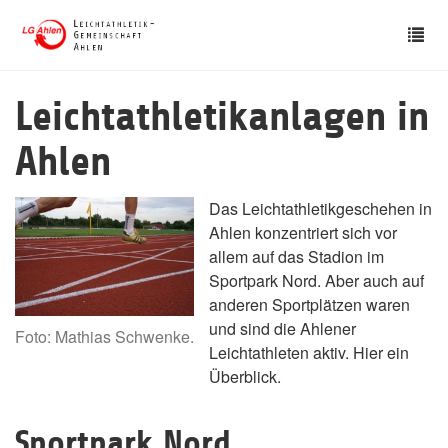
Skip
Tog
to
nav
main
content
Leichtathletikanlagen in
Ahlen
Das Leichtathletikgeschehen in
Ahlen konzentriert sich vor
allem auf das Stadion im
Sportpark Nord. Aber auch auf
anderen Sportplätzen waren
und sind die Ahlener
Foto: Mathias Schwenke.
Leichtathleten aktiv. Hier ein
Überblick.
Sportpark Nord