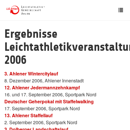
Skip
Tog
to
nav
main
content
Ergebnisse
Leichtathletikveranstalt
2006
3. Ahlener Wintercitylauf
8. Dezember 2006, Ahlener Innenstadt
12. Ahlener Jedermannzehnkampf
16. und 17. September 2006, Sportpark Nord
Deutscher Geherpokal mit Staffelwalking
17. September 2006, Sportpark Nord
13. Ahlener Staffellauf
2. September 2006, Sportpark Nord
3. Dolberger Landschaftslauf