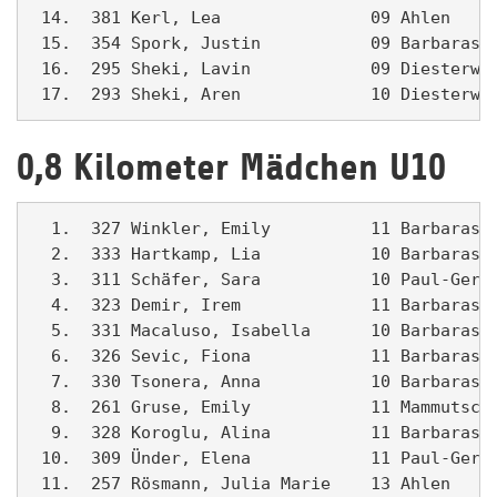
 14.  381 Kerl, Lea               09 Ahlen     
 15.  354 Spork, Justin           09 Barbarasch
 16.  295 Sheki, Lavin            09 Diesterweg
 17.  293 Sheki, Aren             10 Diesterwe
0,8 Kilometer Mädchen U10
  1.  327 Winkler, Emily          11 Barbarasch
  2.  333 Hartkamp, Lia           10 Barbarasch
  3.  311 Schäfer, Sara           10 Paul-Gerha
  4.  323 Demir, Irem             11 Barbarasch
  5.  331 Macaluso, Isabella      10 Barbarasch
  6.  326 Sevic, Fiona            11 Barbarasch
  7.  330 Tsonera, Anna           10 Barbarasch
  8.  261 Gruse, Emily            11 Mammutschu
  9.  328 Koroglu, Alina          11 Barbarasch
 10.  309 Ünder, Elena            11 Paul-Gerha
 11.  257 Rösmann, Julia Marie    13 Ahlen     