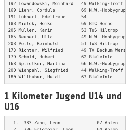
192 Lewandowski, Meinhard   49 Walking-Treff Mö
169 Liehr, Cordula          69 N.W.-Hobbygruppe
191 Lübbert, Edeltraud      54                 
188 Mielek, Heike           69 BTC Herne       
205 Müller, Karin           53 TuS Hiltrop     
165 Neubert, Ulla           49 N.W.-Hobbygruppe
208 Polle, Reinhold         51 TuS Hiltrop     
173 Richter, Wilfried       49 TV Beckum Wersew
179 Schmid, Hubert          62 Bielefeld       
168 Splietker, Martina      66 N.W.-Hobbygruppe
200 Wienpahl, Siegfried     44 Walking-Treff Mö
180 Willhuber, Heidi        63 Bielefeld      
1 Kilometer Jugend U14 und
U16
  1.  383 Zahn, Leon              07 Ahlen     
  2.  380 Erlemeier, Leon         04 Ahlen     