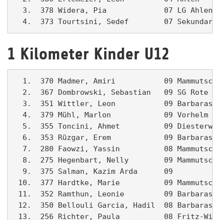
  3.  378 Widera, Pia             07 LG Ahlen  
  4.  373 Tourtsini, Sedef        07 Sekundars
1 Kilometer Kinder U12
  1.  370 Madmer, Amiri           09 Mammutschu
  2.  367 Dombrowski, Sebastian   09 SG Rote Er
  3.  351 Wittler, Leon           09 Barbarasch
  4.  379 Mühl, Marlon            09 Vorhelm   
  5.  355 Toncini, Ahmet          09 Diesterweg
  6.  353 Rüzgar, Erem            09 Barbarasch
  7.  280 Faowzi, Yassin          08 Mammutschu
  8.  275 Hegenbart, Nelly        09 Mammutschu
  9.  375 Salman, Kazim Arda      09           
 10.  377 Hardtke, Marie          09 Mammutschu
 11.  352 Ramthun, Leonie         09 Barbarasch
 12.  350 Bellouli Garcia, Hadil  08 Barbarasch
 13.  256 Richter, Paula          08 Fritz-Wint