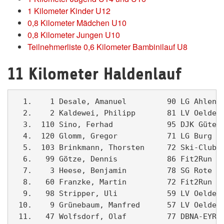
1 Kilometer Kinder U12
0,8 Kilometer Mädchen U10
0,8 Kilometer Jungen U10
Teilnehmerliste 0,6 Kilometer Bambinilauf U8
11 Kilometer Haldenlauf
  1.    1 Desale, Amanuel         90 LG Ahlen  
  2.    2 Kaldewei, Philipp       81 LV Oelde  
  3.  110 Sino, Ferhad            95 DJK Güters
  4.  120 Glomm, Gregor           71 LG Burg Wi
  5.  103 Brinkmann, Thorsten     72 Ski-Club B
  6.   99 Götze, Dennis           86 Fit2Run Be
  7.    3 Heese, Benjamin         78 SG Rote Er
  8.   60 Franzke, Martin         72 Fit2Run Be
  9.   98 Stripper, Uli           59 LV Oelde  
 10.    9 Grünebaum, Manfred      57 LV Oelde  
 11.   47 Wolfsdorf, Olaf         77 DBNA-EYR-A