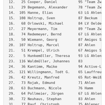
 12.   25 Cooper, Daniel          95 "Team Zwot
 13.   29 Begemann, Alexander     78 "Team Zwot
 14.  105 Hanne, Elias            63 LG Ahlen  
 15.  108 Holtrup, Sven           87 Beckum    
 16.   68 Orlowski, Michael       84 LV Oelde  
 17.   27 Meyermann, Tim          89 "Team Zwot
 18.   74 Redemeyer, Bernd        67 LG Ahlen  
 19.   50 Wiemann, Georg          07 Amigos Sch
 20.  107 Holtrup, Marcel         87 Ahlen     
 21.   51 Krempel, Ulrich         67 Amigos Sch
 22.    5 Hunkemöller, Theresa    93 LG Ahlen  
 23.  116 Waldmüller, Johannes    83           
 24.   36 Kantimm, Maike          94 Active-Lau
 25.  121 Willingmann, Todt G.    65 Lauffreund
 26.   42 Kreutz, Manfred         65 Rot-Weiß A
 27.   73 Rojak, Edmund           71 Ahlen     
 28.   63 Buchmann, Nicole        76 Hamm      
 29.   64 Pollmeier, Jürgen       67 LG Ahlen  
 30.   72 Neuhaus, Stephan        83 Ahlen     
 31.   77 Rauf, Christoph         75 Ahlener SG