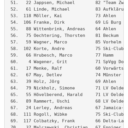
 51.   22 Jappsen, Michael        82 "Team Zwot
 52.   61 Linde, Michael          83 Aufklärung
 53.  118 Möller, Kai             73 Ahlen     
 54.  106 Franke, Dirk            69 LG Burg Wi
 55.   88 Wittenbrink, Andreas    64 Ahlen     
 56.   75 Oechtering, Thorsten    81 Beckum    
 57.   59 Wagner, Marco           85 Vorhelm   
 58.  102 Korte, Andre            75 Ski-Club B
 59.   66 Hrubesch, Marco         77 Hamm      
 60.    4 Wagener, Grit           71 SpVgg Dolb
 61.   17 Menke, Ralf             60 Vorwärts A
 62.   67 May, Detlev             74 Münster   
 63.   39 Holz, Jörg              69 Ahlen     
 64.   79 Nickholz, Simone        71 LV Oelde  
 65.   55 Hövelberend, Harald     71 LV Oelde  
 66.   89 Rammert, Uschi          68 LV Oelde  
 67.   24 Lerley, Andreas         67 Jamaica-Ru
 68.  111 Rogoll, Wibke           75 Ski-Club B
 69.  117 Colbatzky, Frank        66 Delta-Lauf
 70.   37 Malczewski, Christian   67 Enniger   