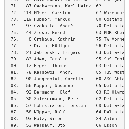
 71.   87 Oeckermann, Karl-Heinz  62           
 72.  114 Möser, Carsten          67 Warendorf 
 73.  119 Hübner, Markus          80 Gestamp Um
 74.   97 Czekalla, André         70 Delta Lauf
 75.   44 Ziese, Bernd            63 MDK Rheine
 76.    8 Orthaus, Kathrin        75 TW Vorhelm
 77.    7 Drath, Rüdiger          56 Delta-Lauf
 78.   21 Jablonski, Irmgard      63 Delta-Lauf
 79.   83 Aden, Carolin           95 SuS Ennige
 80.   12 Reger, Thomas           63 Delta-Lauf
 81.   78 Kaldewei, Andr‚         85 TuS Westfa
 82.   90 Jungenblut, Carolin     00 ASC Ahlen 
 83.   56 Küpper, Susanne         65 Delta-Lauf
 84.   92 Bergmann, Olaf          63 RC Olympia
 85.   30 Spiekermann, Peter      62 Delta-Lauf
 86.   57 Lohrsträter, Torsten    69 Delta-Lauf
 87.   58 Küpper, Ralf            64 Delta-Lauf
 88.   93 Holz, Simon             84 Ahlen     
 89.   53 Walbaum, Ute            66 Essen     