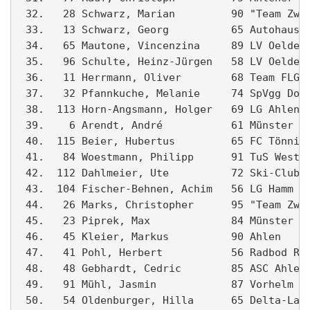
 32.   28 Schwarz, Marian         90 "Team Zwot
 33.   13 Schwarz, Georg          65 Autohaus a
 34.   65 Mautone, Vincenzina     89 LV Oelde  
 35.   96 Schulte, Heinz-Jürgen   58 LV Oelde  
 36.   11 Herrmann, Oliver        68 Team FLG 1
 37.   32 Pfannkuche, Melanie     74 SpVgg Dolb
 38.  113 Horn-Angsmann, Holger   69 LG Ahlen  
 39.    6 Arendt, André           61 Münster   
 40.  115 Beier, Hubertus         65 FC Tönnish
 41.   84 Woestmann, Philipp      91 TuS Westfa
 42.  112 Dahlmeier, Ute          72 Ski-Club B
 43.  104 Fischer-Behnen, Achim   56 LG Hamm   
 44.   26 Marks, Christopher      95 "Team Zwot
 45.   23 Piprek, Max             84 Münster   
 46.   45 Kleier, Markus          90 Ahlen     
 47.   41 Pohl, Herbert           56 Radbod Run
 48.   48 Gebhardt, Cedric        85 ASC Ahlen/
 49.   91 Mühl, Jasmin            87 Vorhelm  
 50.   54 Oldenburger, Hilla      65 Delta-Lauf