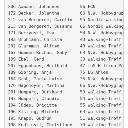
206 Aamann, Johannes        56 FCN             
172 Becker, Jolanthe        66 N.W.-Hobbygruppe
212 van Bergerem, Carolin   95 Nordic Walking H
213 van Bergerem, Susanne   66 Nordic Walking H
171 Buczynski, Eva          54 N.W.-Hobbygruppe
193 Brühmann, Christa       43 Walking-Treff Mö
202 Glaremin, Alfred        49 Walking-Treff Mö
167 Gommen-Rechau, Gaby     63 N.W.-Hobbygruppe
199 Ebel, Gerd              39 Walking-Treff Mö
207 Eggenhaus, Berthold     47 TuS Hiltrop Müns
189 Giering, Anja           75 LG Ahlen        
164 Groh, Marie Luise       35 N.W.-Hobbygruppe
170 Hagemeyer, Martina      66 N.W.-Hobbygruppe
201 Humpert, Burkhard       53 Walking-Treff Mö
197 Humpert, Claudia        54 Walking-Treff Mö
194 Jüdes, Brigitte         55 Walking-Treff Mö
196 Kisling, Michele        64 Walking-Treff Mö
195 Knapp, Gudrun           51 Walking-Treff Mö
198 Kudlinski, Christiane   73 Walking-Treff Mö