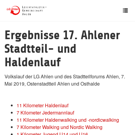
Skip
Tog
to
nav
main
content
Ergebnisse 17. Ahlener
Stadtteil- und
Haldenlauf
Volkslauf der LG Ahlen und des Stadtteilforums Ahlen, 7.
Mai 2019, Ostenstadtteil Ahlen und Osthalde
11 Kilometer Haldenlauf
7 Kilometer Jedermannlauf
11 Kilometer Haldenwalking und -nordicwalking
7 Kilometer Walking und Nordic Walking
1 Kilometer Jugend U14 und U16