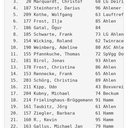
  3.   20 Marquardt, Christof     68 LG Deiring
  4.  187 Steinhorst, Darius      96 Ahlener SG
  5.  209 Kothe, Wolfgang         63 Lauftreff 
  6.  177 Frost, Ilja             85 Ahlen     
  7.  186 Gatal, Ügur             84           
  8.  185 Schwarte, Frank         73 LG Ahlen  
  9.  154 Wicking, Roland         62 Twinracers
 10.  190 Weinberg, Adeline       80 ASC Ahlen 
 11.  155 Pfannkuche, Thomas      72 SpVgg Dolb
 12.  181 Birol, Jonas            93 Ahlen     
 13.  178 Frost, Christina        86 Ahlen     
 14.  153 Rennecke, Frank         65 Ahlen     
 15.  203 Schürg, Christina       89 Ahlen     
 16.  211 Kipp, Udo               43 Boxverein 
 17.  204 Kubny, Michael          74 Beckum    
 18.  214 Frielinghaus-Brüggemann 91 Hamm      
 19.  161 Taubitz, Jörg           61 Ahlen     
 20.  157 Ziegler, Barbara        61 Hamm      
 21.  160 R., Kevin               95 Hamm      
 22.  163 Gallus, Michael Jan     79 Hamm     