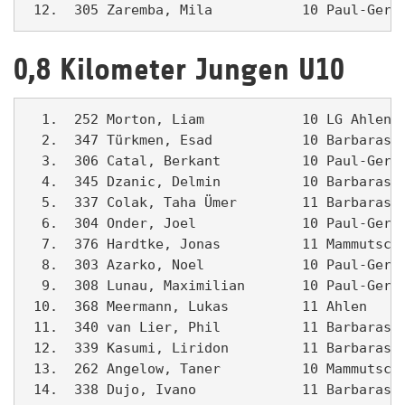
 12.  305 Zaremba, Mila           10 Paul-Gerh
0,8 Kilometer Jungen U10
  1.  252 Morton, Liam            10 LG Ahlen  
  2.  347 Türkmen, Esad           10 Barbarasch
  3.  306 Catal, Berkant          10 Paul-Gerha
  4.  345 Dzanic, Delmin          10 Barbarasch
  5.  337 Colak, Taha Ümer        11 Barbarasch
  6.  304 Onder, Joel             10 Paul-Gerha
  7.  376 Hardtke, Jonas          11 Mammutschu
  8.  303 Azarko, Noel            10 Paul-Gerha
  9.  308 Lunau, Maximilian       10 Paul-Gerha
 10.  368 Meermann, Lukas         11 Ahlen     
 11.  340 van Lier, Phil          11 Barbarasch
 12.  339 Kasumi, Liridon         11 Barbarasch
 13.  262 Angelow, Taner          10 Mammutschu
 14.  338 Dujo, Ivano             11 Barbarasch