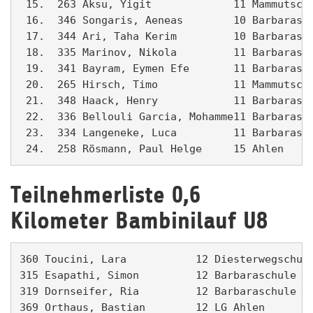
 15.  263 Aksu, Yigit             11 Mammutschu
 16.  346 Songaris, Aeneas        10 Barbarasch
 17.  344 Ari, Taha Kerim         10 Barbarasch
 18.  335 Marinov, Nikola         11 Barbarasch
 19.  341 Bayram, Eymen Efe       11 Barbarasch
 20.  265 Hirsch, Timo            11 Mammutschu
 21.  348 Haack, Henry            11 Barbarasch
 22.  336 Bellouli Garcia, Mohamme11 Barbarasch
 23.  334 Langeneke, Luca         11 Barbarasch
Teilnehmerliste 0,6
Kilometer Bambinilauf U8
360 Toucini, Lara           12 Diesterwegschule
315 Esapathi, Simon         12 Barbaraschule   
319 Dornseifer, Ria         12 Barbaraschule   
369 Orthaus, Bastian        12 LG Ahlen        