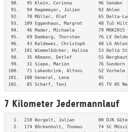
 90.   95 Klein, Corinna          96 Senden    
 91.   94 Hagemeyer, Julien       92 Ahlen     
 92.   70 Müller, Olaf            65 Delta-Lauf
 93.  109 Eggenhaus, Margret      48 TuS Hiltro
 94.   46 Mader, Michaela         79 MOK2015   
 95.   69 Damberg, Thorsten       76 LV Oelde  
 96.   43 Kaldewei, Christoph     48 LG Ahlen  
 97.  101 Wimmelbücker, Halina    53 Delta Stud
 98.   35 Aßmann, Detlef          55 Bergbautra
 99.   31 Siepe, Marion           76 Sundern   
100.   71 Lakenbrink, Alfons      52 Vorhelm   
101.  100 General, Lena           95           
102.   85 Scharf, Toni            45 TV 05 Neu
7 Kilometer Jedermannlauf
  1.  210 Borgelt, Julian         00 DJK Güters
  2.  174 Böckenholt, Thomas      74 SC Müssin