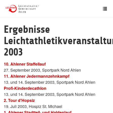
Skip
Tog
to
nav
main
content
Ergebnisse
Leichtathletikveranstalt
2003
10. Ahlener Staffellauf
27. September 2003, Sportpark Nord Ahlen
11. Ahlener Jedermannzehnkampf
13. und 14. September 2003, Sportpark Nord Ahlen
Profi-Kinderdecathlon
13. und 14. September 2003, Sportpark Nord Ahlen
2. Tour d'Hopsiz
19. Juli 2003, Hospiz St. Michael
1. Ahlener Stadtteil- und Haldenlauf