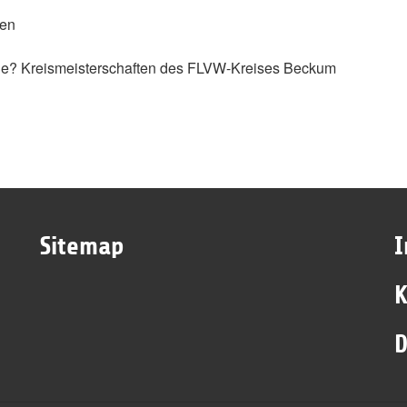
len
oße? Kreismeisterschaften des FLVW-Kreises Beckum
Sitemap
K
D