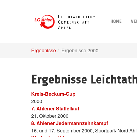
Skip
to
main
HOME
VE
content
Ergebnisse
Ergebnisse 2000
Ergebnisse Leichtat
Kreis-Beckum-Cup
2000
7. Ahlener Staffellauf
21. Oktober 2000
8. Ahlener Jedermannzehnkampf
16. und 17. September 2000, Sportpark Nord Ah