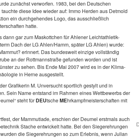
wurde zunächst verworfen. 1983, bei den Deutschen
 tauchte diese Idee wieder auf: Immo Herden aus Detmold
tion ein durchgehendes Logo, das ausschließlich
terschaften hatte.
 dann gar zum Maskottchen für Ahlener Leichtathletik-
unterm Dach der LG Ahlen/Hamm, später LG Ahlen) wurde:
Mammut? erinnert. Das bundesweit einzige vollständig
grube an der Rottmannstraße gefunden worden und ist
ster zu sehen. Bis Ende Mai 2007 wird es in der Klima-
äologie in Herne ausgestellt.
r Grafikerin M. Unversucht sportlich gestylt und in
ogen. Sein Name entstand im Rahmen eines Wettbewerbs der
eumel“ steht für
DEU
tsche
ME
hrkampfmeisterschaften mit
fest, der Mammutiade, erschien der Deumel erstmals auch
D
technik Stache entwickelt hatte. Bei den Siegerehrungen
n wurden die Siegerehrungen so zum Erlebnis, wenn Julian