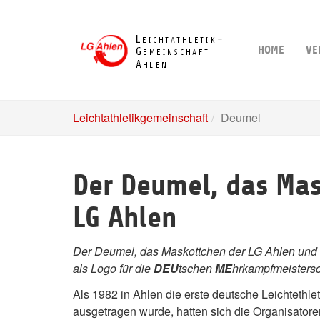
Skip
to
main
HOME
VE
content
Leichtathletikgemeinschaft
Deumel
Der Deumel, das Mas
LG Ahlen
Der Deumel, das Maskottchen der LG Ahlen und d
als Logo für die
DEU
tschen
ME
hrkampfmeistersc
Als 1982 in Ahlen die erste deutsche Leichtethle
ausgetragen wurde, hatten sich die Organisatoren