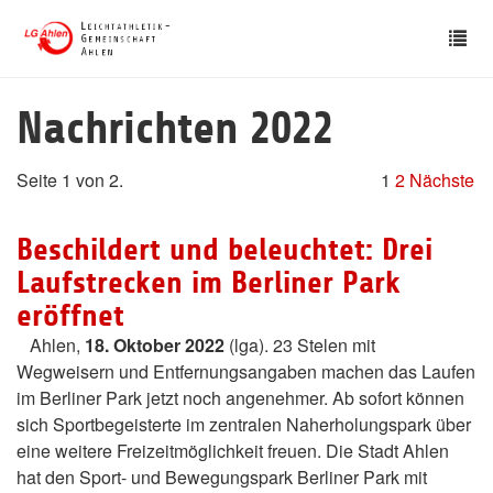
Skip
Tog
to
nav
main
content
Nachrichten 2022
Seite 1 von 2.
1
2
Nächste
Beschildert und beleuchtet: Drei
Laufstrecken im Berliner Park
eröffnet
Ahlen,
18. Oktober 2022
(lga). 23 Stelen mit
Wegweisern und Entfernungsangaben machen das Laufen
im Berliner Park jetzt noch angenehmer. Ab sofort können
sich Sportbegeisterte im zentralen Naherholungspark über
eine weitere Freizeitmöglichkeit freuen. Die Stadt Ahlen
hat den Sport- und Bewegungspark Berliner Park mit