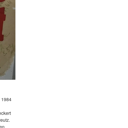
s 1984
eckert
eutz.
den