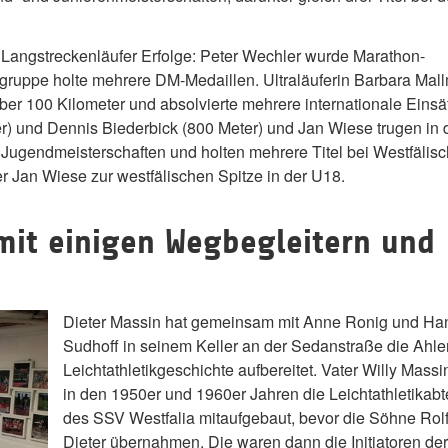
e Langstreckenläufer Erfolge: Peter Wechler wurde Marathon-
gruppe holte mehrere DM-Medaillen. Ultraläuferin Barbara Mal
über 100 Kilometer und absolvierte mehrere internationale Einsä
er) und Dennis Biederbick (800 Meter) und Jan Wiese trugen in
 Jugendmeisterschaften und holten mehrere Titel bei Westfälis
r Jan Wiese zur westfälischen Spitze in der U18.
mit einigen Wegbegleitern und
Dieter Massin hat gemeinsam mit Anne Ronig und Ha
Sudhoff in seinem Keller an der Sedanstraße die Ahle
Leichtathletikgeschichte aufbereitet. Vater Willy Massi
in den 1950er und 1960er Jahren die Leichtathletikabt
des SSV Westfalia mitaufgebaut, bevor die Söhne Rol
Dieter übernahmen. Die waren dann die Initiatoren de