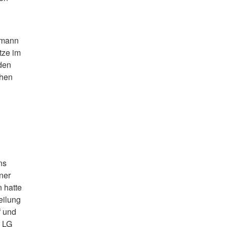
lmann
tze im
 den
chen
ns
ner
n hatte
eilung
f und
r LG