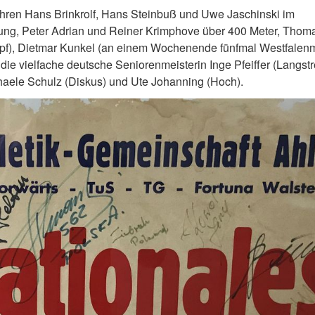
hren Hans Brinkrolf, Hans Steinbuß und Uwe Jaschinski im
ng, Peter Adrian und Reiner Krimphove über 400 Meter, Thom
pf), Dietmar Kunkel (an einem Wochenende fünfmal Westfalenm
ie vielfache deutsche Seniorenmeisterin Inge Pfeiffer (Langstr
aele Schulz (Diskus) und Ute Johanning (Hoch).