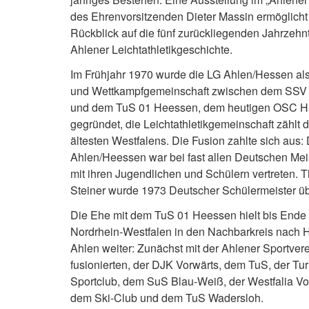
des Ehrenvorsitzenden Dieter Massin ermöglicht
Rückblick auf die fünf zurückliegenden Jahrzehn
Ahlener Leichtathletikgeschichte.
Im Frühjahr 1970 wurde die LG Ahlen/Hessen als
und Wettkampfgemeinschaft zwischen dem SSV 
und dem TuS 01 Heessen, dem heutigen OSC 
gegründet, die Leichtathletikgemeinschaft zählt 
ältesten Westfalens. Die Fusion zahlte sich aus:
Ahlen/Heessen war bei fast allen Deutschen Mei
mit ihren Jugendlichen und Schülern vertreten.
Steiner wurde 1973 Deutscher Schülermeister übe
Die Ehe mit dem TuS 01 Heessen hielt bis Ende
Nordrhein-Westfalen in den Nachbarkreis nach 
Ahlen weiter: Zunächst mit der Ahlener Sportver
fusionierten, der DJK Vorwärts, dem TuS, der Tu
Sportclub, dem SuS Blau-Weiß, der Westfalia Vor
dem Ski-Club und dem TuS Wadersloh.