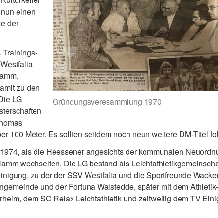
 nun einen
te der
 Trainings-
Westfalia
Hamm,
damit zu den
 Die LG
Gründungsveresammlung 1970
sterschaften
 Thomas
r 100 Meter. Es sollten seitdem noch neun weitere DM-Titel fo
 1974, als die Heessener angesichts der kommunalen Neuordn
Hamm wechselten. Die LG bestand als Leichtathletikgemeinscha
einigung, zu der der SSV Westfalia und die Sportfreunde Wacke
rngemeinde und der Fortuna Walstedde, später mit dem Athletik-
helm, dem SC Relax Leichtathletik und zeitweilig dem TV Einig