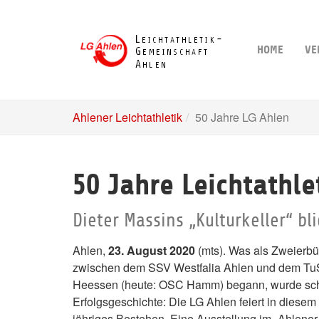
Skip
to
main
HOME
VE
content
Ahlener Leichtathletik
50 Jahre LG Ahlen
50 Jahre Leichtathl
Dieter Massins „Kulturkeller“ bl
Ahlen,
23. August 2020
(mts). Was als Zweierb
zwischen dem SSV Westfalia Ahlen und dem Tu
Heessen (heute: OSC Hamm) begann, wurde sch
Erfolgsgeschichte: Die LG Ahlen feiert in diesem 
jähriges Bestehen. Eine Ausstellung im „Ahlener 