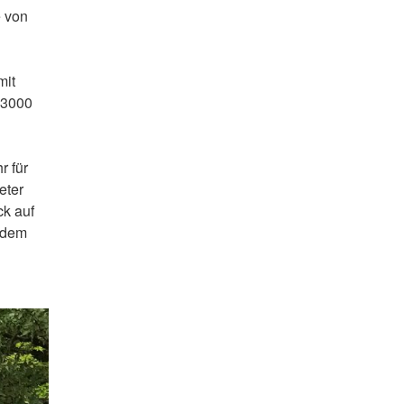
e von
mit
 3000
r für
eter
ck auf
, dem