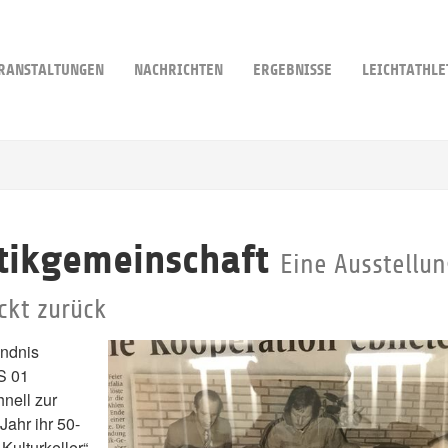
RANSTALTUNGEN
NACHRICHTEN
ERGEBNISSE
LEICHTATHLE
etikgemeinschaft
Eine Ausstellun
ickt zurück
ündnis
S 01
nell zur
Jahr ihr 50-
Kulturkeller“