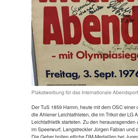
Plakatwerbung für das Internationale Abendsport
Der TuS 1859 Hamm, heute mit dem OSC einer de
die Ahlener Leichtathleten, die im Trikot der LG
Leichtathletik starteten. Zu den herausragenden 
im Speerwurf, Langstreckler Jürgen Fabian und 
Die Geher holten etliche DM-Medaillen bei Jugend