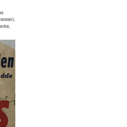
as
eister),
ecke,