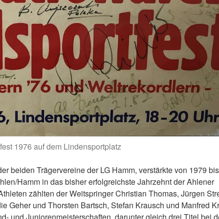
fest 1976 auf dem Lindensportplatz
r beiden Trägervereine der LG Hamm, verstärkte von 1979 bi
 Ahlen/Hamm in das bisher erfolgreichste Jahrzehnt der Ahlener
Athleten zählten der Weitspringer Christian Thomas, Jürgen Str
die Geher und Thorsten Bartsch, Stefan Krausch und Manfred Kr
- und Juniorenmeisterschaften, darunter gleich drei Titel bei 