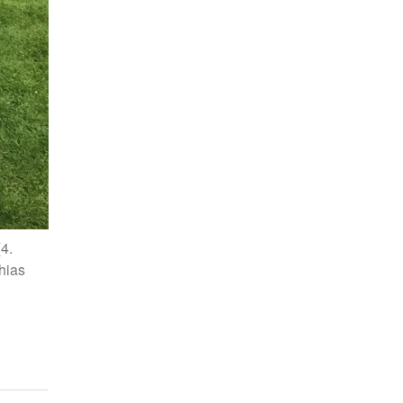
4.
hias