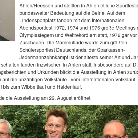
Ahlen/Heessen und stellten in Ahlen etliche Sportfest
bundesweiter Bedeutung auf die Beine. Auf dem
Lindensportplatz fanden mit dem Internationalen
Abendsportfest 1972, 1974 und 1976 große Meetings 
Olympiasiegern und Weltrekordlern statt, 1976 gar vor
Zuschauen. Die Mammutiade wurde zum größten
Schülersportfest Deutschlands, der Sparkassen-
Jedermannzehnkampf ist der älteste seiner Art und Jah
chaften fanden inzwischen in Ahlen statt, insbesondere auf Di
ungsberichten und Urkunden blickt die Ausstellung in Ahlen zurü
 auf die unzähligen Volksläufe - vom Internationalen Volkslauf
uf bis zum Wibbeltlauf und Haldenlauf.
 die Ausstellung am 22. August eröffnet.