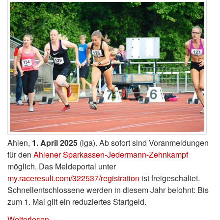
Ahlen,
1. April 2025
(lga). Ab sofort sind Voranmeldungen
für den
Ahlener Sparkassen-Jedermann-Zehnkampf
möglich. Das Meldeportal unter
my.raceresult.com/322537/registration
ist freigeschaltet.
Schnellentschlossene werden in diesem Jahr belohnt: Bis
zum 1. Mai gilt ein reduziertes Startgeld.
Weiterlesen