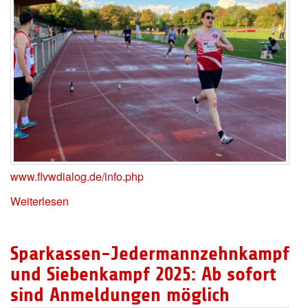
www.flvwdialog.de/info.php
Weiterlesen
Sparkassen-Jedermannzehnkampf
und Siebenkampf 2025: Ab sofort
sind Anmeldungen möglich