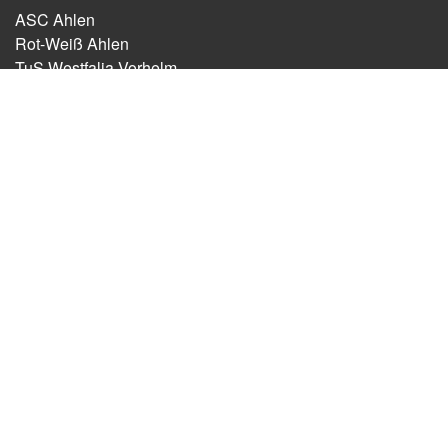
ASC Ahlen
Rot-Weiß Ahlen
TuS Westfalia Vorhelm
Fortuna Walstedde
Sitemap
Impressum
Kontakt
Datenschutzerklärung
Leichtathletikgemeinschaft Ahlen, (c) 2018. Running with
Typo3.