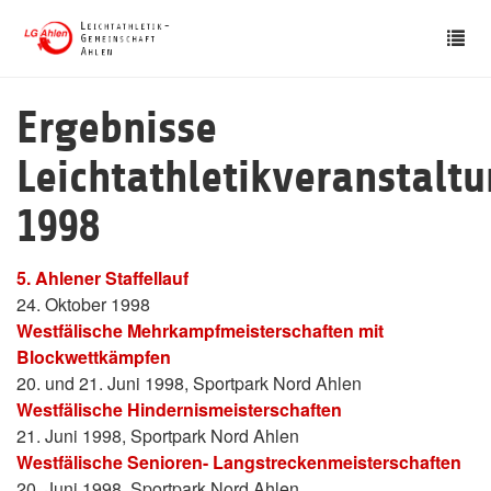
Skip
Tog
to
nav
main
content
Ergebnisse
Leichtathletikveranstalt
1998
5. Ahlener Staffellauf
24. Oktober 1998
Westfälische Mehrkampfmeisterschaften mit
Blockwettkämpfen
20. und 21. Juni 1998, Sportpark Nord Ahlen
Westfälische Hindernismeisterschaften
21. Juni 1998, Sportpark Nord Ahlen
Westfälische Senioren- Langstreckenmeisterschaften
20. Juni 1998, Sportpark Nord Ahlen