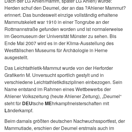
Dach der LG Ahlen/Hamm, später LG Ahlen) wurde:
Herden schuf den Deumel, der an das ?Ahlener Mammut?
erinnert. Das bundesweit einzige vollständig erhaltene
Mammutskelett war 1910 in einer Tongrube an der
Rottmannstraße gefunden worden und ist normalerweise
im Geomuseum der Universität Münster zu sehen. Bis
Ende Mai 2007 wird es in der Klima-Ausstellung des
Westfälischen Museums für Archäologie in Herne
ausgestellt.
Das Leichtathletik-Mammut wurde von der Herforder
Grafikerin M. Unversucht sportlich gestylt und in
verschiedene Leichtathletikdisziplinen einbezogen. Sein
Name entstand im Rahmen eines Wettbewerbs der
Ahlener Volkszeitung (heute Ahlener Zeitung), „Deumel“
steht für
DEU
tsche
ME
hrkampfmeisterschaften mit
L
änderkampf.
Beim damals größten deutschen Nachwuchssportfest, der
Mammutiade, erschien der Deumel erstmals auch im