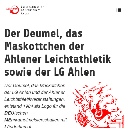
Skip
Tog
to
nav
main
content
Der Deumel, das
Maskottchen der
Ahlener Leichtathletik
sowie der LG Ahlen
Der Deumel, das Maskottchen
der LG Ahlen und der Ahlener
Leichtathletikveranstaltungen,
entstand 1984 als Logo für die
DEU
tschen
ME
hrkampfmeisterschaften mit
L
änderkampf.