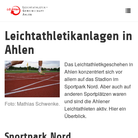
Skip
Tog
to
nav
main
content
Leichtathletikanlagen in
Ahlen
Das Leichtathletikgeschehen in
Ahlen konzentriert sich vor
allem auf das Stadion im
Sportpark Nord. Aber auch auf
anderen Sportplätzen waren
und sind die Ahlener
Foto: Mathias Schwenke.
Leichtathleten aktiv. Hier ein
Überblick.
Sportpark Nord