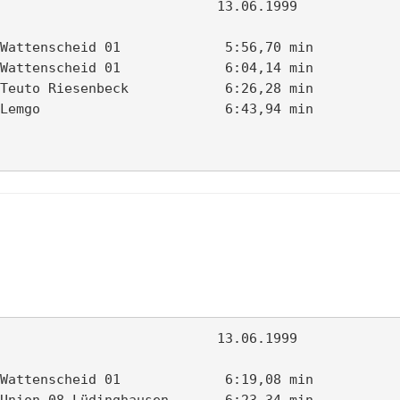
                           13.06.1999

Wattenscheid 01             5:56,70 min

Wattenscheid 01             6:04,14 min

Teuto Riesenbeck            6:26,28 min

Lemgo                       6:43,94 min

                           13.06.1999

Wattenscheid 01             6:19,08 min

Union 08 Lüdinghausen       6:23,34 min
