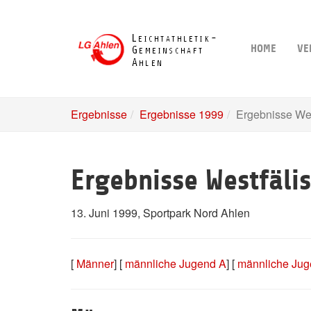
Skip
to
main
HOME
VE
content
Ergebnisse
Ergebnisse 1999
Ergebnisse Wes
Ergebnisse Westfäli
13. Juni 1999, Sportpark Nord Ahlen
[
Männer
] [
männliche Jugend A
] [
männliche Jug