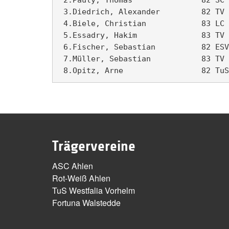
 3.Diedrich, Alexander         82 TV 
 4.Biele, Christian            83 LC 
 5.Essadry, Hakim              83 TV 
 6.Fischer, Sebastian          82 ESV
 7.Müller, Sebastian           83 TV 
Trägervereine
ASC Ahlen
Rot-Weiß Ahlen
TuS Westfalia Vorhelm
Fortuna Walstedde