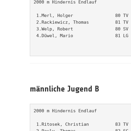
2000 m Hindernis Endlauf             
 1.Merl, Holger                80 TV 
 2.Rackiewicz, Thomas          81 TV 
 3.Welp, Robert                80 SV 
 4.Düwel, Mario                81 LG 
männliche Jugend B
2000 m Hindernis Endlauf             
 1.Ritosek, Christian          83 TV 
 2.Pauly, Thomas               82 SC 