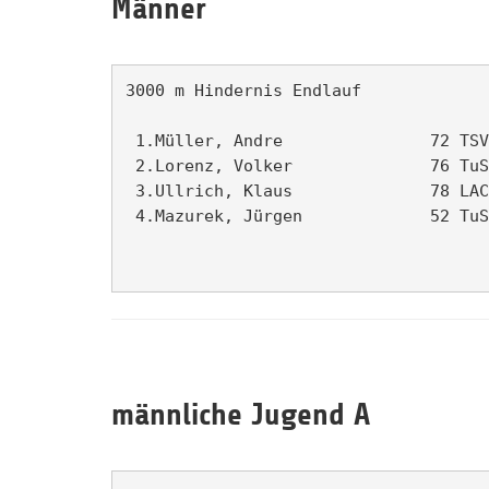
Männer
3000 m Hindernis Endlauf             
 1.Müller, Andre               72 TSV
 2.Lorenz, Volker              76 TuS
 3.Ullrich, Klaus              78 LAC
 4.Mazurek, Jürgen             52 TuS
männliche Jugend A