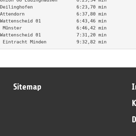
Deilinghofen                6:23,70 min

Attendorn                   6:37,80 min

Wattenscheid 01             6:43,46 min

 Münster                    6:46,42 min

Wattenscheid 01             7:31,20 min

Sitemap
K
D