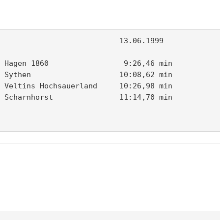
                           13.06.1999

 Hagen 1860                 9:26,46 min

 Sythen                    10:08,62 min

 Veltins Hochsauerland     10:26,98 min

 Scharnhorst               11:14,70 min
