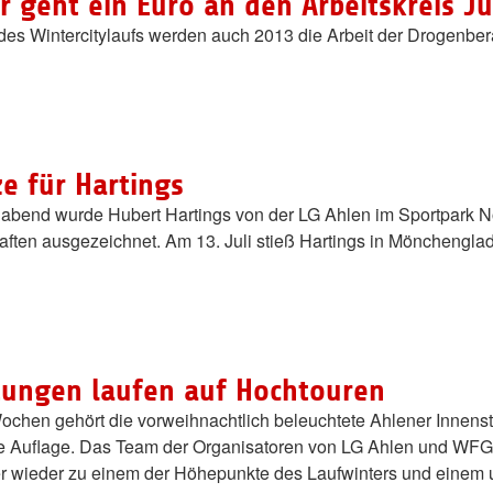
er geht ein Euro an den Arbeitskreis
des Wintercitylaufs werden auch 2013 die Arbeit der Drogenbera
e für Hartings
gabend wurde Hubert Hartings von der LG Ahlen im Sportpark No
ten ausgezeichnet. Am 13. Juli stieß Hartings in Mönchengla
itungen laufen auf Hochtouren
Wochen gehört die vorweihnachtlich beleuchtete Ahlener Innenst
nte Auflage. Das Team der Organisatoren von LG Ahlen und WFG 
fer wieder zu einem der Höhepunkte des Laufwinters und einem