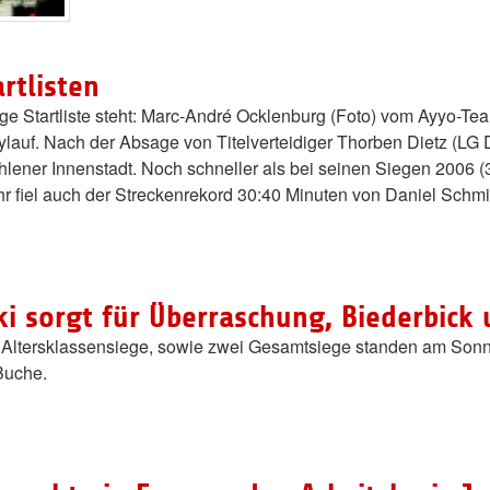
artlisten
fige Startliste steht: Marc-André Ocklenburg (Foto) vom Ayyo-Te
ylauf. Nach der Absage von Titelverteidiger Thorben Dietz (LG 
Ahlener Innenstadt. Noch schneller als bei seinen Siegen 2006 
hr fiel auch der Streckenrekord 30:40 Minuten von Daniel Schm
ki sorgt für Überraschung, Biederbick 
 Altersklassensiege, sowie zwei Gesamtsiege standen am Sonn
Buche.