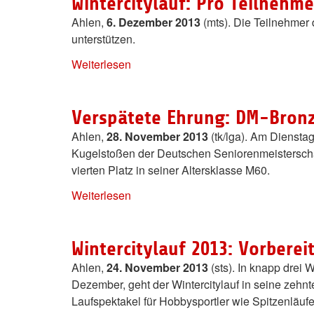
Wintercitylauf: Pro Teilnehm
Ahlen,
6. Dezember 2013
(mts). Die Teilnehmer 
unterstützen.
Weiterlesen
Verspätete Ehrung: DM-Bronz
Ahlen,
28. November 2013
(tk/lga). Am Diensta
Kugelstoßen der Deutschen Seniorenmeisterschaf
vierten Platz in seiner Altersklasse M60.
Weiterlesen
Wintercitylauf 2013: Vorbere
Ahlen,
24. November 2013
(sts). In knapp drei 
Dezember, geht der Wintercitylauf in seine zeh
Laufspektakel für Hobbysportler wie Spitzenläu