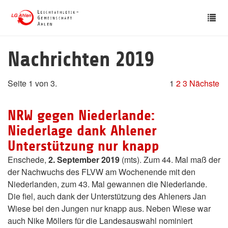
Skip
Tog
to
nav
main
content
Nachrichten 2019
Seite 1 von 3.
1
2
3
Nächste
NRW gegen Niederlande:
Niederlage dank Ahlener
Unterstützung nur knapp
Enschede,
2. September 2019
(mts). Zum 44. Mal maß der
der Nachwuchs des FLVW am Wochenende mit den
Niederlanden, zum 43. Mal gewannen die Niederlande.
Die fiel, auch dank der Unterstützung des Ahleners Jan
Wiese bei den Jungen nur knapp aus. Neben Wiese war
auch Nike Möllers für die Landesauswahl nominiert