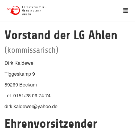
Skip
Tog
to
nav
main
content
Vorstand der LG Ahlen
(kommissarisch)
Dirk Kaldewei
Tiggeskamp 9
59269 Beckum
Tel. 0151/28 09 74 74
dirk.kaldewei@yahoo.de
Ehrenvorsitzender