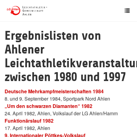
Skip
Tog
to
nav
main
content
Ergebnislisten von
Ahlener
Leichtathletikveranstalt
zwischen 1980 und 1997
Deutsche Mehrkampfmeisterschaften 1984
8. und 9. September 1984, Sportpark Nord Ahlen
„Um den schwarzen Diamanten“ 1982
24. April 1982, Ahlen, Volkslauf der LG Ahlen/Hamm
Funktionärslauf 1982
17. April 1982, Ahlen
9. Internationaler Pöttkes-Volkslauf