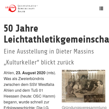
Skip
Tog
to
nav
main
content
50 Jahre
Leichtathletikgemeinscha
Eine Ausstellung in Dieter Massins
„Kulturkeller“ blickt zurück
Ahlen,
23. August 2020
(mts).
Was als Zweierbündnis
zwischen dem SSV Westfalia
Ahlen und dem TuS 01
Heessen (heute: OSC Hamm)
begann, wurde schnell zur
Gründungsveresammlung
Erfolgsgeschichte: Die LG