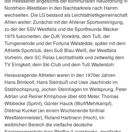
die Heessener angesichts der kommunalen Neuordnung in
Nordrhein-Westfalen in den Nachbarkreis nach Hamm
wechselten. Die LG bestand als Leichtathletikgemeinschaft
Ahlen weiter: Zunächst mit der Ahlener Sportvereinigung,
zu der der SSV Westfalia und die Sportfreunde Wacker
1975 fusionierten, der DJK Vorwärts, dem TuS, der
Turngemeinde und der Fortuna Walstedde, später mit dem
Athletik-Sportclub, dem SuS Blau-Weiß, der Westfalia
Vorhelm, dem SC Relax Leichtathletik und zeitweilig dem
TV Einigkeit, dem Ski-Club und dem TuS Wadersloh.
Herausragende Athleten waren in den 1970er Jahren
Hans Brinkrolf, Hans Steinbuß und Uwe Jaschinski im
Stabhochsprung, Jochen Steinhagen im Weitsprung, Peter
Adrian und Reiner Krimphove über 400 Meter, Thomas
Wibbecke (Sprint), Günter Hauck (Wurf/Mehrkampf),
Dietmar Kunkel (an einem Wochenende fünfmal
Westfalenmeister), Roland Hartmann (Hoch), im
weiblichen Bereich die vielfache deutsche
Seniorenmeisterin Inge Pfeiffer (Langstrecke, zweifache