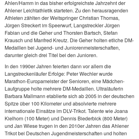
Ahlen/Hamm in das bisher erfolgreichste Jahrzehnt der
Ahlener Leichtathletik starteten. Zu den herausragenden
Athleten zählten der Weitspringer Christian Thomas,
Jürgen Streckert im Speerwurf, Langstreckler Jürgen
Fabian und die Geher und Thorsten Bartsch, Stefan
Krausch und Manfred Kreutz. Die Geher holten etliche DM-
Medaillen bei Jugend- und Juniorenmeisterschaften,
darunter gleich drei Titel bei den Junioren.
In den 1990er Jahren feierten dann vor allem die
Langstreckenläufer Erfolge: Peter Wechler wurde
Marathon-Europameister der Senioren, eine Mädchen-
Laufgruppe holte mehrere DM-Medaillen. Ultraläuferin
Barbara Mallmann etablierte sich ab 2005 in der deutschen
Spitze über 100 Kilometer und absolvierte mehrere
internationale Einsätze im DLV-Trikot. Talente wie Joana
Kielhorn (100 Meter) und Dennis Biederbick (800 Meter)
und Jan Wiese trugen in den 2010er Jahren das Ahlener
Trikot bei Deutschen Jugendmeisterschaften und holten