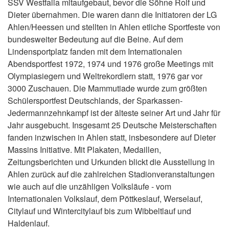
SSV Westfalia mitaufgebaut, bevor die Söhne Rolf und
Dieter übernahmen. Die waren dann die Initiatoren der LG
Ahlen/Heessen und stellten in Ahlen etliche Sportfeste von
bundesweiter Bedeutung auf die Beine. Auf dem
Lindensportplatz fanden mit dem Internationalen
Abendsportfest 1972, 1974 und 1976 große Meetings mit
Olympiasiegern und Weltrekordlern statt, 1976 gar vor
3000 Zuschauen. Die Mammutiade wurde zum größten
Schülersportfest Deutschlands, der Sparkassen-
Jedermannzehnkampf ist der älteste seiner Art und Jahr für
Jahr ausgebucht. Insgesamt 25 Deutsche Meisterschaften
fanden inzwischen in Ahlen statt, insbesondere auf Dieter
Massins Initiative. Mit Plakaten, Medaillen,
Zeitungsberichten und Urkunden blickt die Ausstellung in
Ahlen zurück auf die zahlreichen Stadionveranstaltungen
wie auch auf die unzähligen Volksläufe - vom
Internationalen Volkslauf, dem Pöttkeslauf, Werselauf,
Citylauf und Wintercitylauf bis zum Wibbeltlauf und
Haldenlauf.