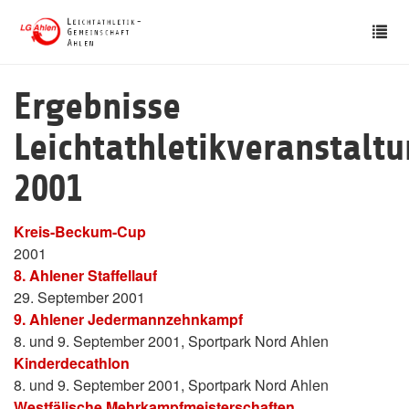
Skip
Tog
to
nav
main
content
Ergebnisse
Leichtathletikveranstalt
2001
Kreis-Beckum-Cup
2001
8. Ahlener Staffellauf
29. September 2001
9. Ahlener Jedermannzehnkampf
8. und 9. September 2001, Sportpark Nord Ahlen
Kinderdecathlon
8. und 9. September 2001, Sportpark Nord Ahlen
Westfälische Mehrkampfmeisterschaften