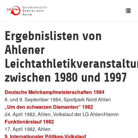
Skip
Tog
to
nav
main
content
Ergebnislisten von
Ahlener
Leichtathletikveranstalt
zwischen 1980 und 1997
Deutsche Mehrkampfmeisterschaften 1984
8. und 9. September 1984, Sportpark Nord Ahlen
„Um den schwarzen Diamanten“ 1982
24. April 1982, Ahlen, Volkslauf der LG Ahlen/Hamm
Funktionärslauf 1982
17. April 1982, Ahlen
9. Internationaler Pöttkes-Volkslauf