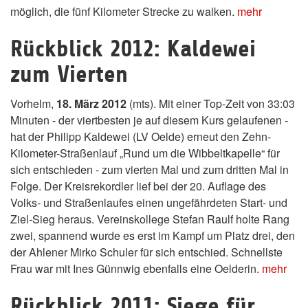
möglich, die fünf Kilometer Strecke zu walken.
mehr
Rückblick 2012: Kaldewei
zum Vierten
Vorhelm,
18. März 2012
(mts). Mit einer Top-Zeit von 33:03
Minuten - der viertbesten je auf diesem Kurs gelaufenen -
hat der Philipp Kaldewei (LV Oelde) erneut den Zehn-
Kilometer-Straßenlauf „Rund um die Wibbeltkapelle“ für
sich entschieden - zum vierten Mal und zum dritten Mal in
Folge. Der Kreisrekordler lief bei der 20. Auflage des
Volks- und Straßenlaufes einen ungefährdeten Start- und
Ziel-Sieg heraus. Vereinskollege Stefan Raulf holte Rang
zwei, spannend wurde es erst im Kampf um Platz drei, den
der Ahlener Mirko Schuler für sich entschied. Schnellste
Frau war mit Ines Günnwig ebenfalls eine Oelderin.
mehr
Rückblick 2011: Siege für