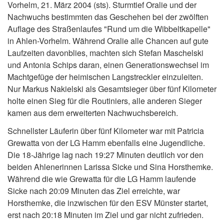
Vorhelm, 21. März 2004 (sts). Sturmtief Oralie und der
Nachwuchs bestimmten das Geschehen bei der zwölften
Auflage des Straßenlaufes "Rund um die Wibbeltkapelle"
in Ahlen-Vorhelm. Während Oralie alle Chancen auf gute
Laufzeiten davonblies, machten sich Stefan Maschelski
und Antonia Schips daran, einen Generationswechsel im
Machtgefüge der heimischen Langstreckler einzuleiten.
Nur Markus Nakielski als Gesamtsieger über fünf Kilometer
holte einen Sieg für die Routiniers, alle anderen Sieger
kamen aus dem erweiterten Nachwuchsbereich.
Schnellster Läuferin über fünf Kilometer war mit Patricia
Grewatta von der LG Hamm ebenfalls eine Jugendliche.
Die 18-Jährige lag nach 19:27 Minuten deutlich vor den
beiden Ahlenerinnen Larissa Sicke und Sina Horsthemke.
Während die wie Grewatta für die LG Hamm laufende
Sicke nach 20:09 Minuten das Ziel erreichte, war
Horsthemke, die inzwischen für den ESV Münster startet,
erst nach 20:18 Minuten im Ziel und gar nicht zufrieden.