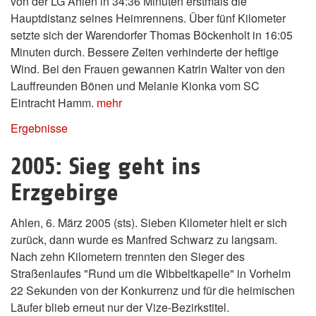
von der LG Ahlen in 34:36 Minuten erstmals die
Hauptdistanz seines Heimrennens. Über fünf Kilometer
setzte sich der Warendorfer Thomas Böckenholt in 16:05
Minuten durch. Bessere Zeiten verhinderte der heftige
Wind. Bei den Frauen gewannen Katrin Walter von den
Lauffreunden Bönen und Melanie Kionka vom SC
Eintracht Hamm.
mehr
Ergebnisse
2005: Sieg geht ins
Erzgebirge
Ahlen, 6. März 2005 (sts). Sieben Kilometer hielt er sich
zurück, dann wurde es Manfred Schwarz zu langsam.
Nach zehn Kilometern trennten den Sieger des
Straßenlaufes "Rund um die Wibbeltkapelle" in Vorhelm
22 Sekunden von der Konkurrenz und für die heimischen
Läufer blieb erneut nur der Vize-Bezirkstitel.