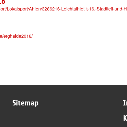
18
t/Lokalsport/Ahlen/3286216-Leichtathletik-16.-Stadtteil-und-
e/erghalde2018/
Sitemap
K