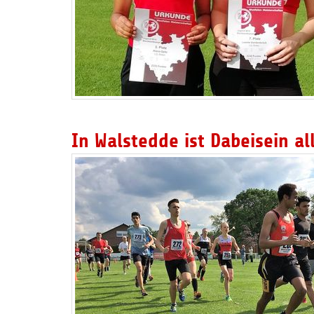
In Walstedde ist Dabeisein al