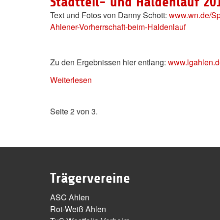
Stadtteil- und Haldenlauf 20
Text und Fotos von Danny Schott:
www.wn.de/Spor
Ahlener-Vorherrschaft-beim-Haldenlauf
Zu den Ergebnissen hier entlang:
www.lgahlen.d
Weiterlesen
Seite 2 von 3.
Trägervereine
ASC Ahlen
Rot-Weiß Ahlen