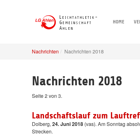
Skip
to
main
HOME
VE
content
Nachrichten
Nachrichten 2018
Nachrichten 2018
Seite 2 von 3.
Landschaftslauf zum Lauftre
Dolberg,
24. Juni 2018
(vas). Am Sonntag absolvi
Strecken.