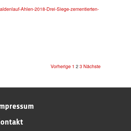
Haldenlauf-Ahlen-2018-Drei-Siege-zementierten-
Vorherige
1
2
3
Nächste
Impressum
ontakt