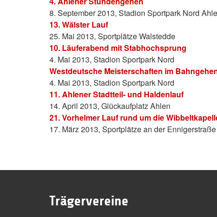
4. Ahlener Stundengehen
8. September 2013, Stadion Sportpark Nord Ahl
13. Wälster Lauf
25. Mai 2013, Sportplätze Walstedde
10. Läuferabend mit Stabhochsprung
4. Mai 2013, Stadion Sportpark Nord
Westdeutsche Meisterschaften im Bahngehe
4. Mai 2013, Stadion Sportpark Nord
11. Ahlener Stadtteil- und Haldenlauf
14. April 2013, Glückaufplatz Ahlen
21. Vorhelmer Lauf rund um die Wibbeltkapell
17. März 2013, Sportplätze an der Ennigerstraß
Trägervereine