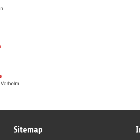
en
n
e
e Vorhelm
Sitemap