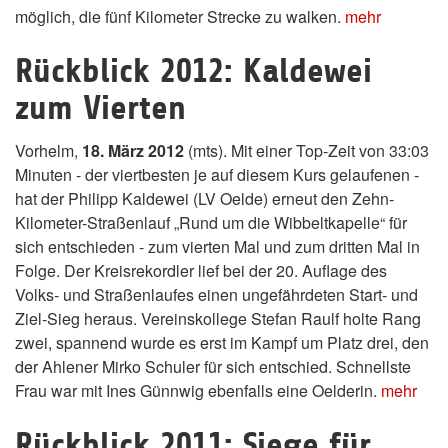
möglich, die fünf Kilometer Strecke zu walken.
mehr
Rückblick 2012: Kaldewei
zum Vierten
Vorhelm,
18. März 2012
(mts). Mit einer Top-Zeit von 33:03
Minuten - der viertbesten je auf diesem Kurs gelaufenen -
hat der Philipp Kaldewei (LV Oelde) erneut den Zehn-
Kilometer-Straßenlauf „Rund um die Wibbeltkapelle“ für
sich entschieden - zum vierten Mal und zum dritten Mal in
Folge. Der Kreisrekordler lief bei der 20. Auflage des
Volks- und Straßenlaufes einen ungefährdeten Start- und
Ziel-Sieg heraus. Vereinskollege Stefan Raulf holte Rang
zwei, spannend wurde es erst im Kampf um Platz drei, den
der Ahlener Mirko Schuler für sich entschied. Schnellste
Frau war mit Ines Günnwig ebenfalls eine Oelderin.
mehr
Rückblick 2011: Siege für