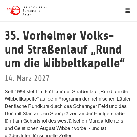
Skip
Tog
to
nav
main
content
35. Vorhelmer Volks-
und Straßenlauf „Rund
um die Wibbeltkapelle“
14. März 2027
Seit 1994 steht im Frühjahr der Straßenlauf „Rund um die
Wibbeltkapelle“ auf dem Programm der heimischen Läufer.
Der flache Rundkurs durch das Schäringer Feld und das
Dorf mit Start an den Sportplätzen an der Ennigerstraße
führt am Geburtshof des westfälischen Mundartdichters
und Geistlichen August Wibbelt vorbei - und ist
prädestiniert für schnelle Zeiten.