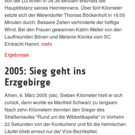
von der LG Ahlen in 34:36 Minuten erstmals die
Hauptdistanz seines Heimrennens. Über fünf Kilometer
setzte sich der Warendorfer Thomas Böckenholt in 16:05
Minuten durch. Bessere Zeiten verhinderte der heftige
Wind. Bei den Frauen gewannen Katrin Walter von den
Lauffreunden Bönen und Melanie Kionka vom SC
Eintracht Hamm.
mehr
Ergebnisse
2005: Sieg geht ins
Erzgebirge
Ahlen, 6. März 2005 (sts). Sieben Kilometer hielt er sich
zurück, dann wurde es Manfred Schwarz zu langsam.
Nach zehn Kilometern trennten den Sieger des
Straßenlaufes "Rund um die Wibbeltkapelle" in Vorhelm
22 Sekunden von der Konkurrenz und für die heimischen
Läufer blieb erneut nur der Vize-Bezirkstitel.