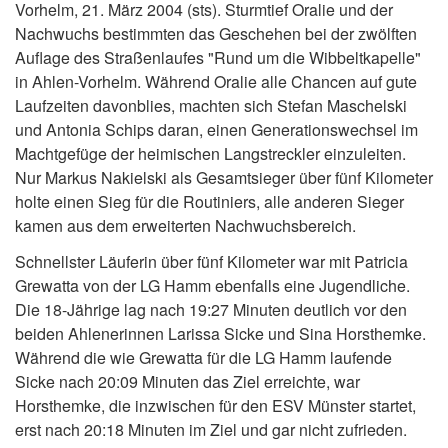
Vorhelm, 21. März 2004 (sts). Sturmtief Oralie und der
Nachwuchs bestimmten das Geschehen bei der zwölften
Auflage des Straßenlaufes "Rund um die Wibbeltkapelle"
in Ahlen-Vorhelm. Während Oralie alle Chancen auf gute
Laufzeiten davonblies, machten sich Stefan Maschelski
und Antonia Schips daran, einen Generationswechsel im
Machtgefüge der heimischen Langstreckler einzuleiten.
Nur Markus Nakielski als Gesamtsieger über fünf Kilometer
holte einen Sieg für die Routiniers, alle anderen Sieger
kamen aus dem erweiterten Nachwuchsbereich.
Schnellster Läuferin über fünf Kilometer war mit Patricia
Grewatta von der LG Hamm ebenfalls eine Jugendliche.
Die 18-Jährige lag nach 19:27 Minuten deutlich vor den
beiden Ahlenerinnen Larissa Sicke und Sina Horsthemke.
Während die wie Grewatta für die LG Hamm laufende
Sicke nach 20:09 Minuten das Ziel erreichte, war
Horsthemke, die inzwischen für den ESV Münster startet,
erst nach 20:18 Minuten im Ziel und gar nicht zufrieden.