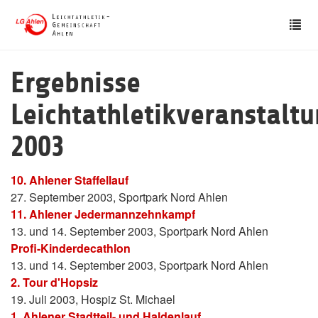
Skip
Tog
to
nav
main
content
Ergebnisse
Leichtathletikveranstalt
2003
10. Ahlener Staffellauf
27. September 2003, Sportpark Nord Ahlen
11. Ahlener Jedermannzehnkampf
13. und 14. September 2003, Sportpark Nord Ahlen
Profi-Kinderdecathlon
13. und 14. September 2003, Sportpark Nord Ahlen
2. Tour d'Hopsiz
19. Juli 2003, Hospiz St. Michael
1. Ahlener Stadtteil- und Haldenlauf