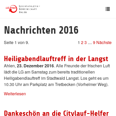
Skip
Tog
to
nav
main
content
Nachrichten 2016
Seite 1 von 9.
1
2
3
....
9
Nächste
Heiligabendlauftreff in der Langst
Ahlen,
23. Dezember 2016
. Alle Freunde der frischen Luft
lädt die LG am Samstag zum bereits traditionellen
Heiligabendlauftreff im Stadtwald Langst. Los geht es um
10.30 Uhr am Parkplatz am Tretbecken (Vorhelmer Weg).
Weiterlesen
Dankeschön an die Citylauf-Helfer