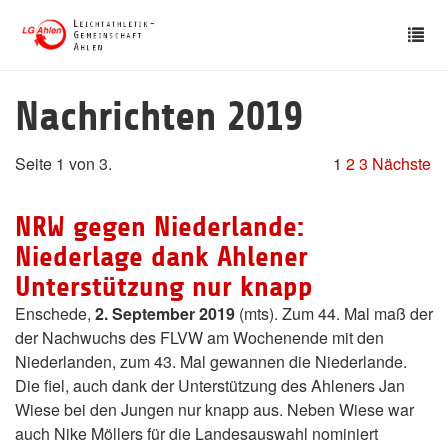
Skip
Tog
to
nav
main
content
Nachrichten 2019
Seite 1 von 3.
1
2
3
Nächste
NRW gegen Niederlande:
Niederlage dank Ahlener
Unterstützung nur knapp
Enschede,
2. September 2019
(mts). Zum 44. Mal maß der
der Nachwuchs des FLVW am Wochenende mit den
Niederlanden, zum 43. Mal gewannen die Niederlande.
Die fiel, auch dank der Unterstützung des Ahleners Jan
Wiese bei den Jungen nur knapp aus. Neben Wiese war
auch Nike Möllers für die Landesauswahl nominiert