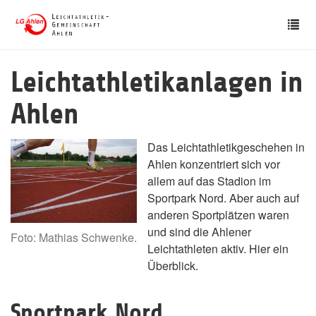
Skip
Tog
to
nav
main
content
Leichtathletikanlagen in
Ahlen
Das Leichtathletikgeschehen in
Ahlen konzentriert sich vor
allem auf das Stadion im
Sportpark Nord. Aber auch auf
anderen Sportplätzen waren
und sind die Ahlener
Foto: Mathias Schwenke.
Leichtathleten aktiv. Hier ein
Überblick.
Sportpark Nord