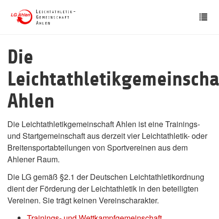
Skip
Tog
to
nav
main
content
Die
Leichtathletikgemeinscha
Ahlen
Die Leichtathletikgemeinschaft Ahlen ist eine Trainings-
und Startgemeinschaft aus derzeit vier Leichtathletik- oder
Breitensportabteilungen von Sportvereinen aus dem
Ahlener Raum.
Die LG gemäß §2.1 der Deutschen Leichtathletikordnung
dient der Förderung der Leichtathletik in den beteiligten
Vereinen. Sie trägt keinen Vereinscharakter.
Trainings- und Wettkampfgemeinschaft