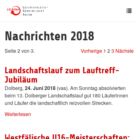
Skip
Tog
to
nav
main
content
Nachrichten 2018
Seite 2 von 3.
Vorherige
1
2
3
Nächste
Landschaftslauf zum Lauftreff-
Jubiläum
Dolberg,
24. Juni 2018
(vas). Am Sonntag absolvierten
beim 13. Dolberger Landschaftslauf gut 180 Läuferinnen
und Läufer die landschaftlich reizvollen Strecken.
Weiterlesen
Westfälische U16-Meisterschaften: