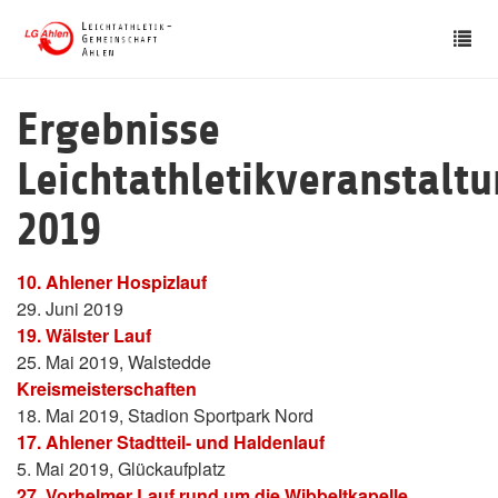
Skip
Tog
to
nav
main
content
Ergebnisse
Leichtathletikveranstalt
2019
10. Ahlener Hospizlauf
29. Juni 2019
19. Wälster Lauf
25. Mai 2019, Walstedde
Kreismeisterschaften
18. Mai 2019, Stadion Sportpark Nord
17. Ahlener Stadtteil- und Haldenlauf
5. Mai 2019, Glückaufplatz
27. Vorhelmer Lauf rund um die Wibbeltkapelle