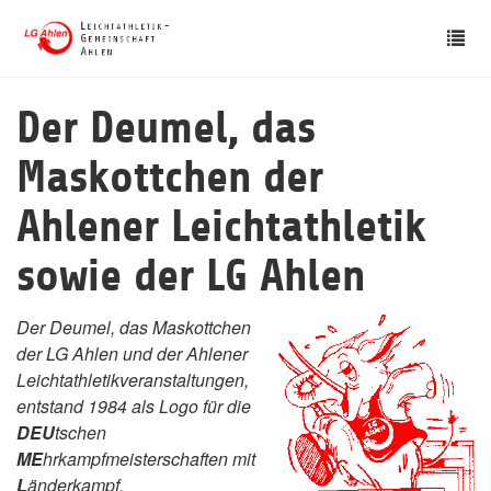
Skip
Tog
to
nav
main
content
Der Deumel, das
Maskottchen der
Ahlener Leichtathletik
sowie der LG Ahlen
Der Deumel, das Maskottchen
der LG Ahlen und der Ahlener
Leichtathletikveranstaltungen,
entstand 1984 als Logo für die
DEU
tschen
ME
hrkampfmeisterschaften mit
L
änderkampf.