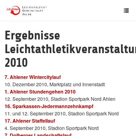
Skip
Tog
to
nav
main
content
Ergebnisse
Leichtathletikveranstalt
2010
7. Ahlener Wintercitylauf
10. Dezember 2010, Marktplatz und Innenstadt
1. Ahlener Stundengehen 2010
12. September 2010, Stadion Sportpark Nord Ahlen
16. Sparkassen-Jedermannzehnkampf
11. und 12. September 2010, Stadion Sportpark Nord
17. Ahlener Staffellauf
4. September 2010, Stadion Sportpark Nord
7. Dolberger Landschaftslauf