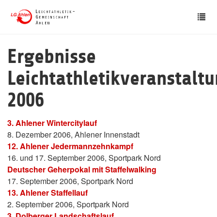
Skip
Tog
to
nav
main
content
Ergebnisse
Leichtathletikveranstalt
2006
3. Ahlener Wintercitylauf
8. Dezember 2006, Ahlener Innenstadt
12. Ahlener Jedermannzehnkampf
16. und 17. September 2006, Sportpark Nord
Deutscher Geherpokal mit Staffelwalking
17. September 2006, Sportpark Nord
13. Ahlener Staffellauf
2. September 2006, Sportpark Nord
3. Dolberger Landschaftslauf