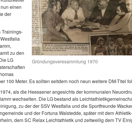
 nun einen
te der
 Trainings-
Westfalia
Hamm,
damit zu den
 Die LG
Gründungsveresammlung 1970
sterschaften
 Thomas
r 100 Meter. Es sollten seitdem noch neun weitere DM-Titel fo
 1974, als die Heessener angesichts der kommunalen Neuordn
Hamm wechselten. Die LG bestand als Leichtathletikgemeinscha
einigung, zu der der SSV Westfalia und die Sportfreunde Wacke
rngemeinde und der Fortuna Walstedde, später mit dem Athletik-
helm, dem SC Relax Leichtathletik und zeitweilig dem TV Einig