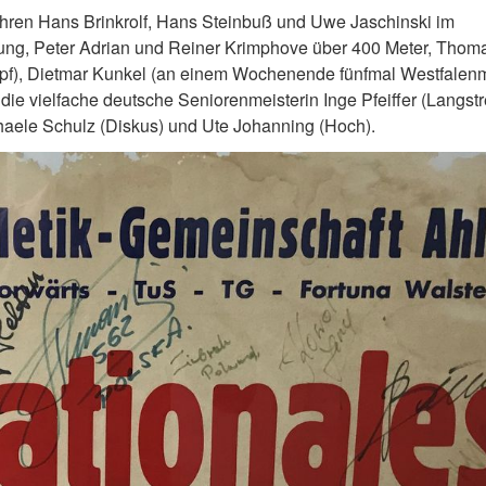
hren Hans Brinkrolf, Hans Steinbuß und Uwe Jaschinski im
ng, Peter Adrian und Reiner Krimphove über 400 Meter, Thom
pf), Dietmar Kunkel (an einem Wochenende fünfmal Westfalenm
ie vielfache deutsche Seniorenmeisterin Inge Pfeiffer (Langstr
aele Schulz (Diskus) und Ute Johanning (Hoch).