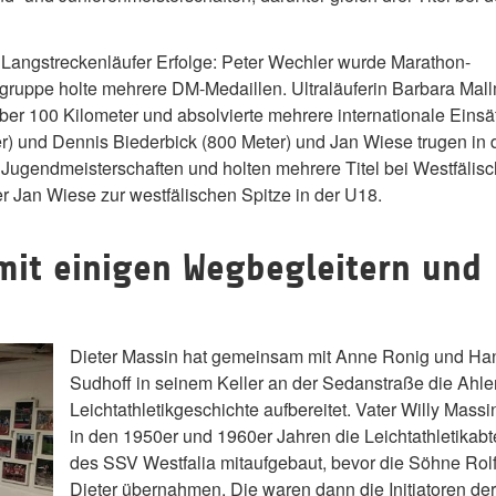
e Langstreckenläufer Erfolge: Peter Wechler wurde Marathon-
gruppe holte mehrere DM-Medaillen. Ultraläuferin Barbara Mal
über 100 Kilometer und absolvierte mehrere internationale Einsä
er) und Dennis Biederbick (800 Meter) und Jan Wiese trugen in
 Jugendmeisterschaften und holten mehrere Titel bei Westfälis
r Jan Wiese zur westfälischen Spitze in der U18.
mit einigen Wegbegleitern und
Dieter Massin hat gemeinsam mit Anne Ronig und Ha
Sudhoff in seinem Keller an der Sedanstraße die Ahle
Leichtathletikgeschichte aufbereitet. Vater Willy Massi
in den 1950er und 1960er Jahren die Leichtathletikabt
des SSV Westfalia mitaufgebaut, bevor die Söhne Rol
Dieter übernahmen. Die waren dann die Initiatoren de