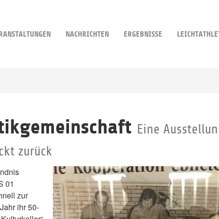
RANSTALTUNGEN
NACHRICHTEN
ERGEBNISSE
LEICHTATHLE
etikgemeinschaft
Eine Ausstellun
ickt zurück
ündnis
S 01
nell zur
Jahr ihr 50-
Kulturkeller“