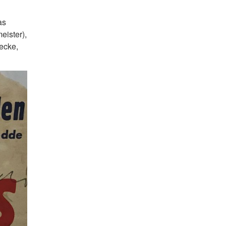
as
eister),
ecke,