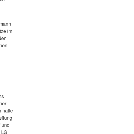
lmann
tze im
 den
chen
ns
ner
n hatte
eilung
f und
r LG