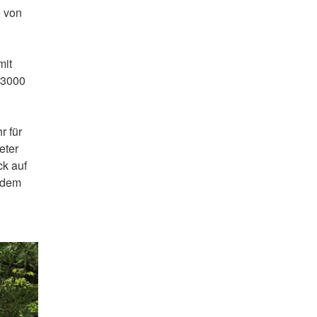
e von
mit
 3000
r für
eter
ck auf
, dem