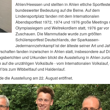
Ahlen/Heessen und stellten in Ahlen etliche Sportfest
bundesweiter Bedeutung auf die Beine. Auf dem
Lindensportplatz fanden mit dem Internationalen
Abendsportfest 1972, 1974 und 1976 große Meetings 
Olympiasiegern und Weltrekordlern statt, 1976 gar vor
Zuschauen. Die Mammutiade wurde zum größten
Schülersportfest Deutschlands, der Sparkassen-
Jedermannzehnkampf ist der älteste seiner Art und Jah
chaften fanden inzwischen in Ahlen statt, insbesondere auf Di
ungsberichten und Urkunden blickt die Ausstellung in Ahlen zurü
 auf die unzähligen Volksläufe - vom Internationalen Volkslauf
uf bis zum Wibbeltlauf und Haldenlauf.
 die Ausstellung am 22. August eröffnet.