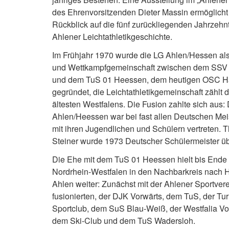
des Ehrenvorsitzenden Dieter Massin ermöglicht
Rückblick auf die fünf zurückliegenden Jahrzehn
Ahlener Leichtathletikgeschichte.
Im Frühjahr 1970 wurde die LG Ahlen/Hessen als
und Wettkampfgemeinschaft zwischen dem SSV 
und dem TuS 01 Heessen, dem heutigen OSC 
gegründet, die Leichtathletikgemeinschaft zählt 
ältesten Westfalens. Die Fusion zahlte sich aus:
Ahlen/Heessen war bei fast allen Deutschen Mei
mit ihren Jugendlichen und Schülern vertreten.
Steiner wurde 1973 Deutscher Schülermeister übe
Die Ehe mit dem TuS 01 Heessen hielt bis Ende
Nordrhein-Westfalen in den Nachbarkreis nach 
Ahlen weiter: Zunächst mit der Ahlener Sportver
fusionierten, der DJK Vorwärts, dem TuS, der Tu
Sportclub, dem SuS Blau-Weiß, der Westfalia Vor
dem Ski-Club und dem TuS Wadersloh.