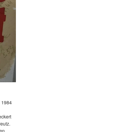
s 1984
eckert
eutz.
den