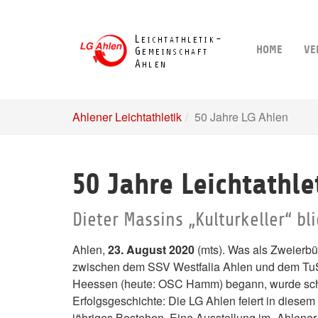
Skip
to
main
HOME
VE
content
Ahlener Leichtathletik
50 Jahre LG Ahlen
50 Jahre Leichtathl
Dieter Massins „Kulturkeller“ bl
Ahlen,
23. August 2020
(mts). Was als Zweierb
zwischen dem SSV Westfalia Ahlen und dem Tu
Heessen (heute: OSC Hamm) begann, wurde sch
Erfolgsgeschichte: Die LG Ahlen feiert in diesem 
jähriges Bestehen. Eine Ausstellung im „Ahlener 