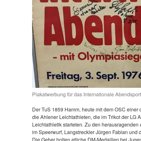
Plakatwerbung für das Internationale Abendsport
Der TuS 1859 Hamm, heute mit dem OSC einer de
die Ahlener Leichtathleten, die im Trikot der LG
Leichtathletik starteten. Zu den herausragenden 
im Speerwurf, Langstreckler Jürgen Fabian und 
Die Geher holten etliche DM-Medaillen bei Jugend