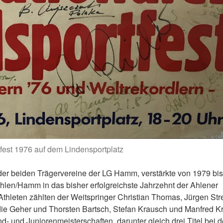
fest 1976 auf dem Lindensportplatz
r beiden Trägervereine der LG Hamm, verstärkte von 1979 bi
 Ahlen/Hamm in das bisher erfolgreichste Jahrzehnt der Ahlener
Athleten zählten der Weitspringer Christian Thomas, Jürgen Str
die Geher und Thorsten Bartsch, Stefan Krausch und Manfred Kr
- und Juniorenmeisterschaften, darunter gleich drei Titel bei 