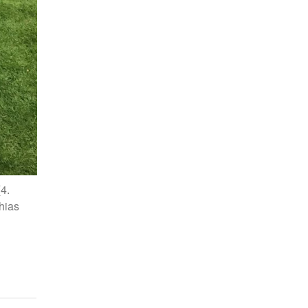
4.
hias