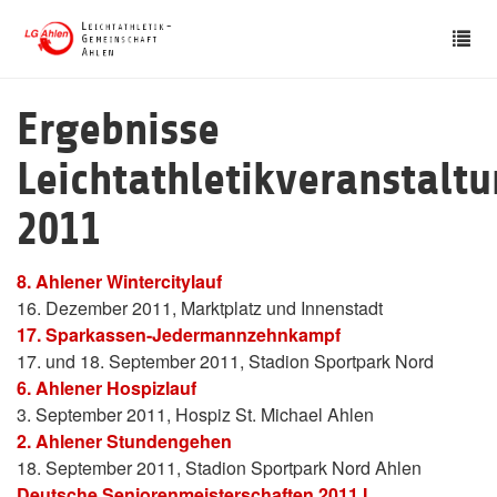
Skip
Tog
to
nav
main
content
Ergebnisse
Leichtathletikveranstalt
2011
8. Ahlener Wintercitylauf
16. Dezember 2011, Marktplatz und Innenstadt
17. Sparkassen-Jedermannzehnkampf
17. und 18. September 2011, Stadion Sportpark Nord
6. Ahlener Hospizlauf
3. September 2011, Hospiz St. Michael Ahlen
2. Ahlener Stundengehen
18. September 2011, Stadion Sportpark Nord Ahlen
Deutsche Seniorenmeisterschaften 2011 I