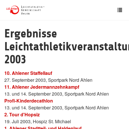
Skip
Tog
to
nav
main
content
Ergebnisse
Leichtathletikveranstalt
2003
10. Ahlener Staffellauf
27. September 2003, Sportpark Nord Ahlen
11. Ahlener Jedermannzehnkampf
13. und 14. September 2003, Sportpark Nord Ahlen
Profi-Kinderdecathlon
13. und 14. September 2003, Sportpark Nord Ahlen
2. Tour d'Hopsiz
19. Juli 2003, Hospiz St. Michael
1. Ahlener Stadtteil- und Haldenlauf