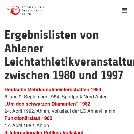
Skip
Tog
to
nav
main
content
Ergebnislisten von
Ahlener
Leichtathletikveranstalt
zwischen 1980 und 1997
Deutsche Mehrkampfmeisterschaften 1984
8. und 9. September 1984, Sportpark Nord Ahlen
„Um den schwarzen Diamanten“ 1982
24. April 1982, Ahlen, Volkslauf der LG Ahlen/Hamm
Funktionärslauf 1982
17. April 1982, Ahlen
9. Internationaler Pöttkes-Volkslauf