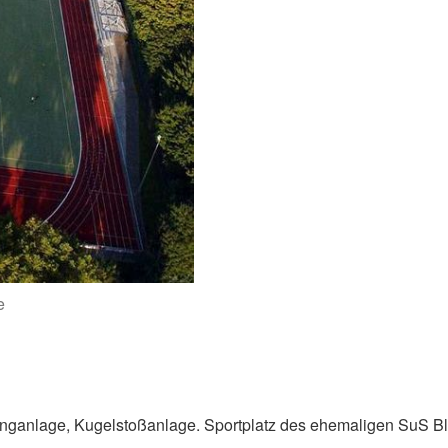
e
unganlage, Kugelstoßanlage. Sportplatz des ehemaligen SuS B