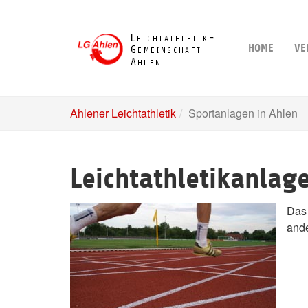
Skip
to
main
HOME
VE
content
Ahlener Leichtathletik
Sportanlagen in Ahlen
Leichtathletikanlag
Das 
ande