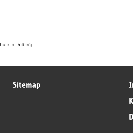
hule in Dolberg
Sitemap
K
D