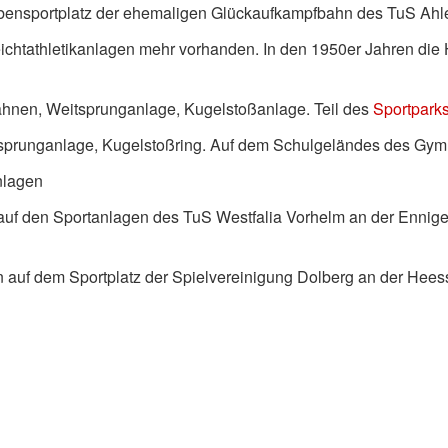
bensportplatz der ehemaligen Glückaufkampfbahn des TuS Ahl
ichtathletikanlagen mehr vorhanden. In den 1950er Jahren die 
ahnen, Weitsprunganlage, Kugelstoßanlage. Teil des
Sportpark
sprunganlage, Kugelstoßring. Auf dem Schulgeländes des Gym
nlagen
 auf den Sportanlagen des TuS Westfalia Vorhelm an der Enniger
n auf dem Sportplatz der Spielvereinigung Dolberg an der Hees