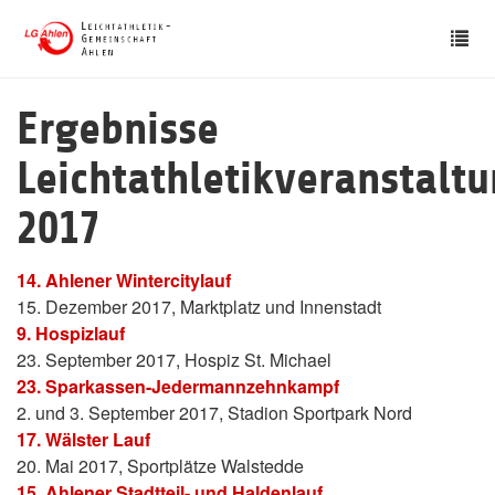
Skip
Tog
to
nav
main
content
Ergebnisse
Leichtathletikveranstalt
2017
14. Ahlener Wintercitylauf
15. Dezember 2017, Marktplatz und Innenstadt
9. Hospizlauf
23. September 2017, Hospiz St. Michael
23. Sparkassen-Jedermannzehnkampf
2. und 3. September 2017, Stadion Sportpark Nord
17. Wälster Lauf
20. Mai 2017, Sportplätze Walstedde
15. Ahlener Stadtteil- und Haldenlauf