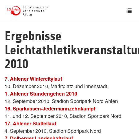
Skip
Tog
to
nav
main
content
Ergebnisse
Leichtathletikveranstalt
2010
7. Ahlener Wintercitylauf
10. Dezember 2010, Marktplatz und Innenstadt
1. Ahlener Stundengehen 2010
12. September 2010, Stadion Sportpark Nord Ahlen
16. Sparkassen-Jedermannzehnkampf
11. und 12. September 2010, Stadion Sportpark Nord
17. Ahlener Staffellauf
4. September 2010, Stadion Sportpark Nord
7. Dolberger Landschaftslauf