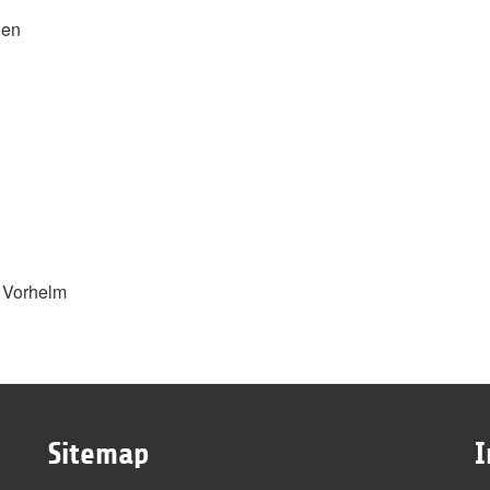
len
e Vorhelm
Sitemap