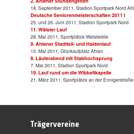
2. Ahlener Stundengehen
18. September 2011, Stadion Sportpark Nord Ah
Deutsche Seniorenmeisterschaften 2011 I
25. und 26. Juni 2011, Stadion Sportpark Nord
11. Wälster Lauf
28. Mai 2011, Sportplätze Walstedde
9. Ahlener Stadtteil- und Haldenlauf
15. Mai 2011, Glückaufplatz Ahlen
8. Läuferabend mit Stabhochsprung
7. Mai 2011, Stadion Sportpark Nord
19. Lauf rund um die Wibbeltkapelle
21. März 2011, Sportplätze an der Ennigerstraß
Trägervereine