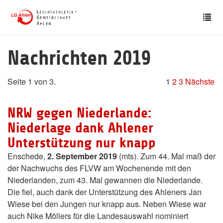
Skip
Tog
to
nav
main
content
Nachrichten 2019
Seite 1 von 3.
1
2
3
Nächste
NRW gegen Niederlande:
Niederlage dank Ahlener
Unterstützung nur knapp
Enschede,
2. September 2019
(mts). Zum 44. Mal maß der
der Nachwuchs des FLVW am Wochenende mit den
Niederlanden, zum 43. Mal gewannen die Niederlande.
Die fiel, auch dank der Unterstützung des Ahleners Jan
Wiese bei den Jungen nur knapp aus. Neben Wiese war
auch Nike Möllers für die Landesauswahl nominiert