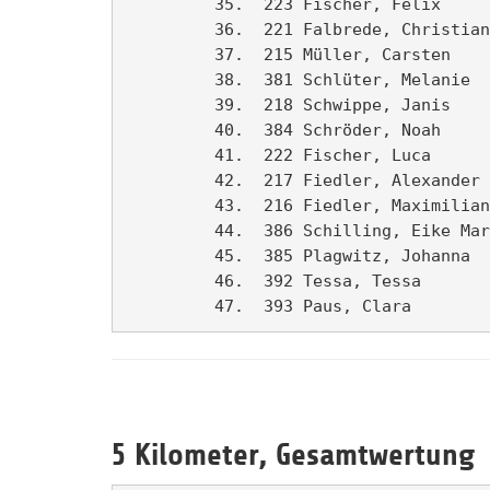
         35.  223 Fischer, Felix     
         36.  221 Falbrede, Christian
         37.  215 Müller, Carsten    
         38.  381 Schlüter, Melanie  
         39.  218 Schwippe, Janis    
         40.  384 Schröder, Noah     
         41.  222 Fischer, Luca      
         42.  217 Fiedler, Alexander 
         43.  216 Fiedler, Maximilian
         44.  386 Schilling, Eike Mar
         45.  385 Plagwitz, Johanna  
         46.  392 Tessa, Tessa       
5 Kilometer, Gesamtwertung