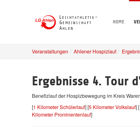
Skip
to
main
HOME
VE
content
Veranstaltungen
Ahlener Hospizlauf
Ergebni
Ergebnisse 4. Tour d
Benefizlauf der Hospizbewegung im Kreis Warend
[
1 Kilometer Schülerlauf
] [
5 Kilometer Volkslauf
] [
Kilometer Prominentenlauf
]