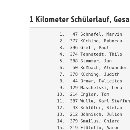
1 Kilometer Schülerlauf, Ge
          1.   47 Schnafel, Marvin   
          2.  377 Küching, Rebecca   
          3.  396 Greff, Paul        
          4.  374 Tennstedt, Thilo   
          5.  388 Stemmer, Jan       
          6.   50 Roßbach, Alexander 
          7.  378 Küching, Judith    
          8.   44 Breer, Felicitas   
          9.  129 Maschelski, Lena   
         10.  214 Engler, Tom        
         11.  387 Wulle, Karl-Steffen
         12.   43 Schlüter, Stefan   
         13.  212 Böhnisch, Julien   
         14.  379 Smeilus, Chiara    
         15.  219 Flötotto, Aaron    