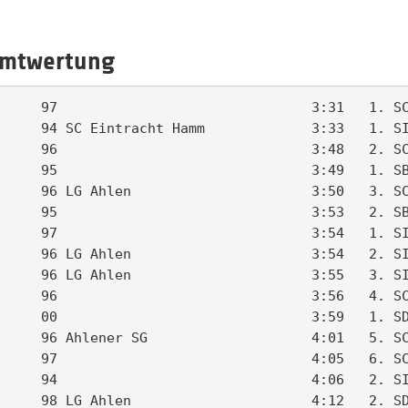
samtwertung
     97                               3:31   1. SC
     94 SC Eintracht Hamm             3:33   1. SI
     96                               3:48   2. SC
     95                               3:49   1. SB
     96 LG Ahlen                      3:50   3. SC
     95                               3:53   2. SB
     97                               3:54   1. SI
     96 LG Ahlen                      3:54   2. SI
     96 LG Ahlen                      3:55   3. SI
     96                               3:56   4. SC
     00                               3:59   1. SD
     96 Ahlener SG                    4:01   5. SC
     97                               4:05   6. SC
     94                               4:06   2. SI
     98 LG Ahlen                      4:12   2. SD