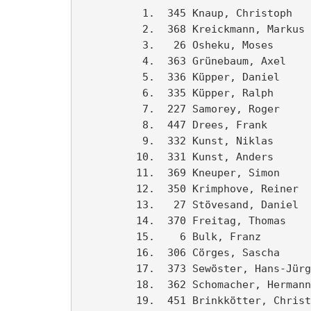
          1.  345 Knaup, Christoph        88 LG Ahlen                     16:43   1. MJA  
          2.  368 Kreickmann, Markus      78 LG Ahlen                     17:48   1. M20  
          3.   26 Osheku, Moses           63 Delta-Studio Ahlen           17:49   1. M40  
          4.  363 Grünebaum, Axel         89 LV Oelde                     19:14   2. MJA  
          5.  336 Küpper, Daniel          93 Delta-Studio Ahlen           19:31   1. MJB  
          6.  335 Küpper, Ralph           64 Delta-Studio Ahlen           19:32   2. M40  
          7.  227 Samorey, Roger          63 LG Ahlen                     19:49   3. M40  
          8.  447 Drees, Frank            85 Ski-Club Beckum              19:56   2. M20  
          9.  332 Kunst, Niklas           89 Maxi-Swim-Team               20:18   3. MJA  
         10.  331 Kunst, Anders           86 Ahlener SG                   20:25   3. M20  
         11.  369 Kneuper, Simon          91 LG Ahlen                     20:29   2. MJB  
         12.  350 Krimphove, Reiner       65 TuS Westfalia Vorhelm        20:40   4. M40  
         13.   27 Stövesand, Daniel       79                              20:43   4. M20  
         14.  370 Freitag, Thomas         82 Lauffreunde Bönen            20:44   5. M20  
         15.    6 Bulk, Franz             64                              20:49   5. M40  
         16.  306 Cörges, Sascha          77                              20:55   1. M30  
         17.  373 Sewöster, Hans-Jürgen   62 Lauftreff Lüdinghausen       20:59   1. M45  
         18.  362 Schomacher, Hermann     51 LG Ahlen                     21:27   1. M55  
         19.  451 Brinkkötter, Christina  85 Ameland 2007                 21:52   1. W20  
         20.  372 Freitag, Dieter         51 Lauffreunde Bönen            22:23   2. M55  
         21.   30 Weirowski, Manfred      70 Team Paulaner Ahlen          22:47   1. M35  
         22.  208 Mätschke, Sebastian     92 LG Ahlen                     22:52   3. MJB  
         23.  357 Wöhle, Christoph        77 Ahlener SG Wassersport       22:59   2. M30  
         24.  298 Schott, Danny           97 LG Ahlen                     23:12   4. MJA  
         25.  149 Human, Thomas           66 LG Ahlen                     23:26   6. M40  
         26.  453 Küch, Alexander         93 Physiotherapie Küch+Wesemann 23:27   4. MJB  
         27.  349 Krimphove, Linus        95 TuS Westfalia Vorhelm        23:30   5. MJB  
         28.  194 Breer, Felicitas        96 LG Ahlen                     23:31   1. WJB  
         29.  152 Kück, Reiner            66 Physiotherapie Küch+Wesemann 23:39   7. M40  
         30.  159 Balmes, Jonas           94                              23:40   6. MJB  
         31.  145 Lindental, Renate       54                              23:50   1. W50  
         32.  276 Wittenbrink, Eckhard    50 ASC Ahlen                    23:53   3. M55  
         33.   14 Fiedler, Peter          66                              23:59   8. M40  
         34.  502 Druffel, Dennis         79                              24:00   6. M20  
         35.   95 Holen, Werner           58 Ameke Aktiv                  24:27   2. M45  
         36.   15 Furkan, Sedat           68                              24:42   2. M35  
         37.  352 Krimphove, Xaver        97 TuS Westfalia Vorhelm        25:01   7. MJB  
         38.   11 Busen, Adrian           78                              25:05   7. M20  
         39.  454 Berghoff, Reinhard      56                              25:06   1. M50  
         40.    7 Kremer, Erika           50 LG Hamm                      25:11   1. W55  
         41.  344 Scherlitz, Frank        71 FC Tönnishäuschen            25:34   3. M35  
         42.   17 Elhag, Omer             70                              25:35   4. M35  
         43.   96 Lepper, Susan           62 Fortuna Walstedde            25:46   1. W45  
         44.  449 Drees, Sebastian        88 Ski-Club Beckum              25:55   5. MJA  
         45.  310 Scheller, Ricarda       90                              26:12   2. WJB  
         46.  311 Sche