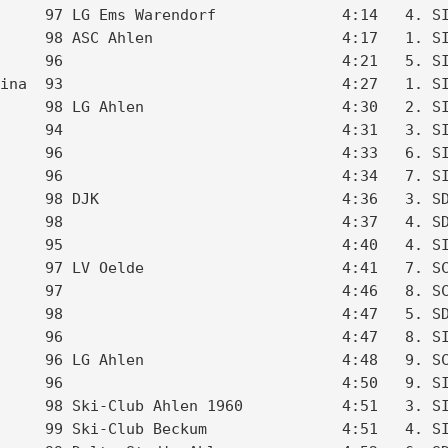
     97 LG Ems Warendorf              4:14   4. SI
     98 ASC Ahlen                     4:17   1. SI
     96                               4:21   5. SI
ina  93                               4:27   1. SI
     98 LG Ahlen                      4:30   2. SI
     94                               4:31   3. SI
     96                               4:33   6. SI
     96                               4:34   7. SI
     98 DJK                           4:36   3. SD
     98                               4:37   4. SD
     95                               4:40   4. SI
     97 LV Oelde                      4:41   7. SC
     97                               4:46   8. SC
     98                               4:47   5. SD
     96                               4:47   8. SI
     96 LG Ahlen                      4:48   9. SC
     96                               4:50   9. SI
     98 Ski-Club Ahlen 1960           4:51   3. SI
     99 Ski-Club Beckum               4:51   4. SI