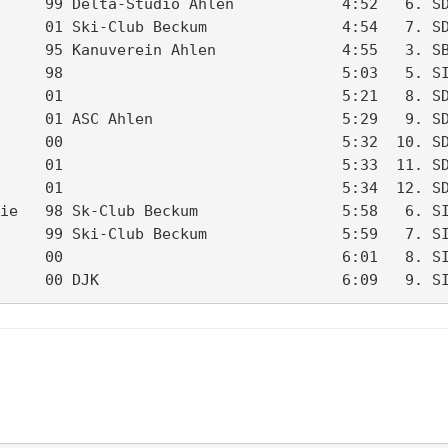
     99 Delta-Studio Ahlen            4:52   6. SD
     01 Ski-Club Beckum               4:54   7. SD
     95 Kanuverein Ahlen              4:55   3. SB
     98                               5:03   5. SI
     01                               5:21   8. SD
     01 ASC Ahlen                     5:29   9. SD
     00                               5:32  10. SD
     01                               5:33  11. SD
     01                               5:34  12. SD
ie   98 Sk-Club Beckum                5:58   6. SI
     99 Ski-Club Beckum               5:59   7. SI
     00                               6:01   8. SI