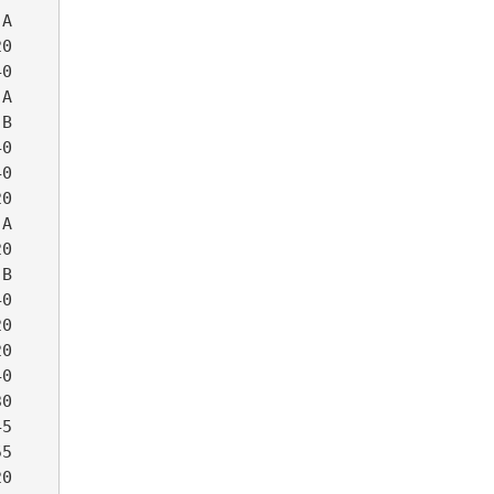
      107.   18 Bonnermann, Bettina     65 LV Oelde                     31:23  12. W40  
        108.  102 Bodewig, Frank          63                              31:28  12. M40  
        109.  361 Klaßen, Birgit          62 LV Oelde                     31:34  10. W45  
        110.  367 Hagedorn, Heike         67                              31:36  