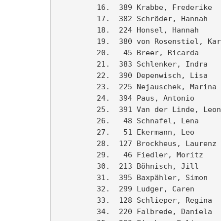
         16.  389 Krabbe, Frederike  
         17.  382 Schröder, Hannah   
         18.  224 Honsel, Hannah     
         19.  380 von Rosenstiel, Kar
         20.   45 Breer, Ricarda     
         21.  383 Schlenker, Indra   
         22.  390 Depenwisch, Lisa   
         23.  225 Nejauschek, Marina 
         24.  394 Paus, Antonio      
         25.  391 Van der Linde, Leon
         26.   48 Schnafel, Lena     
         27.   51 Ekermann, Leo      
         28.  127 Brockheus, Laurenz 
         29.   46 Fiedler, Moritz    
         30.  213 Böhnisch, Jill     
         31.  395 Baxpähler, Simon   
         32.  299 Ludger, Caren      
         33.  128 Schlieper, Regina  
         34.  220 Falbrede, Daniela  