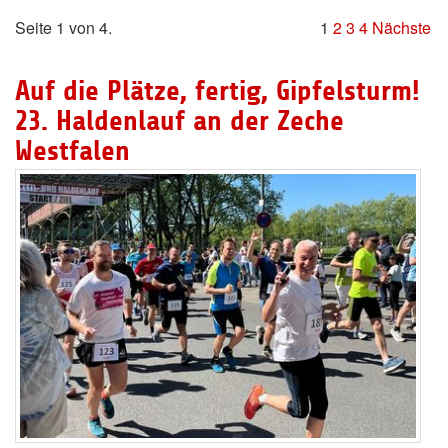
Seite 1 von 4.
1
2
3
4
Nächste
Auf die Plätze, fertig, Gipfelsturm!
23. Haldenlauf an der Zeche
Westfalen