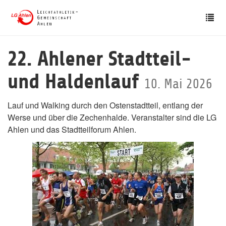
Skip
Tog
to
nav
main
content
22. Ahlener Stadtteil-
und Haldenlauf
10. Mai 2026
Lauf und Walking durch den Ostenstadtteil, entlang der
Werse und über die Zechenhalde. Veranstalter sind die LG
Ahlen und das Stadtteilforum Ahlen.