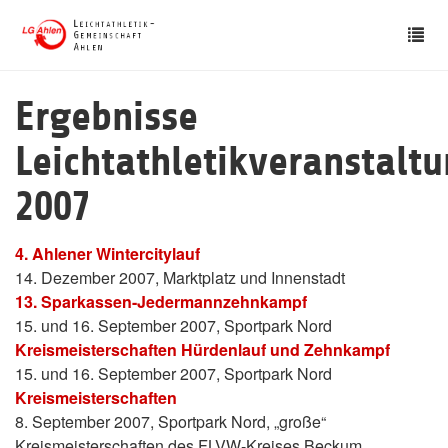
Skip
Tog
to
nav
main
content
Ergebnisse
Leichtathletikveranstalt
2007
4. Ahlener Wintercitylauf
14. Dezember 2007, Marktplatz und Innenstadt
13. Sparkassen-Jedermannzehnkampf
15. und 16. September 2007, Sportpark Nord
Kreismeisterschaften Hürdenlauf und Zehnkampf
15. und 16. September 2007, Sportpark Nord
Kreismeisterschaften
8. September 2007, Sportpark Nord, „große“
Kreismeisterschaften des FLVW-Kreises Beckum