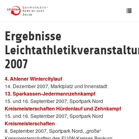
Skip
Tog
to
nav
main
content
Ergebnisse
Leichtathletikveranstalt
2007
4. Ahlener Wintercitylauf
14. Dezember 2007, Marktplatz und Innenstadt
13. Sparkassen-Jedermannzehnkampf
15. und 16. September 2007, Sportpark Nord
Kreismeisterschaften Hürdenlauf und Zehnkampf
15. und 16. September 2007, Sportpark Nord
Kreismeisterschaften
8. September 2007, Sportpark Nord, „große“
Kreismeisterschaften des FLVW-Kreises Beckum