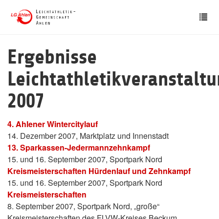
Skip
Tog
to
nav
main
content
Ergebnisse
Leichtathletikveranstalt
2007
4. Ahlener Wintercitylauf
14. Dezember 2007, Marktplatz und Innenstadt
13. Sparkassen-Jedermannzehnkampf
15. und 16. September 2007, Sportpark Nord
Kreismeisterschaften Hürdenlauf und Zehnkampf
15. und 16. September 2007, Sportpark Nord
Kreismeisterschaften
8. September 2007, Sportpark Nord, „große“
Kreismeisterschaften des FLVW-Kreises Beckum